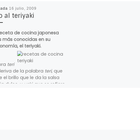
cada
16 julio, 2009
o al teriyaki
eceta de cocina japonesa
s más conocidas en su
onomía, el teriyaki.
bra
teri
eriva de la palabra
teri
, que
 el brillo que le da la salsa
ja dulce, y
yaki
, que se refiere
todo de cocinarla, asado o a
rilla
ceta de pollo que hoy
os es muy sencilla de
zar y queda buenísima, tan
necesitamos un par de
ntos un poco especiales