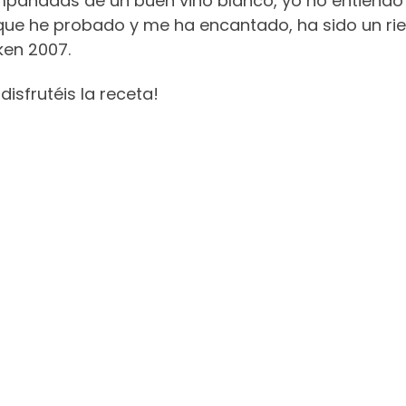
pañadas de un buen vino blanco, yo no entiendo
ue he probado y me ha encantado, ha sido un riesl
ken 2007.
disfrutéis la receta!