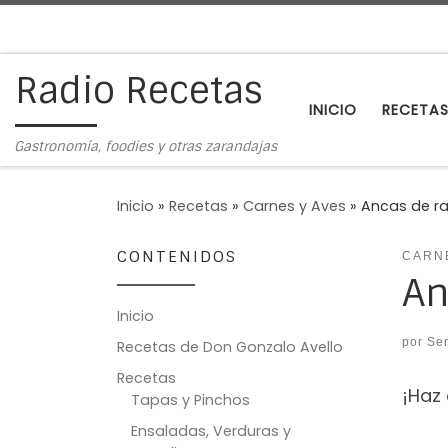
Saltar al contenido
Radio Recetas
INICIO
RECETA
Gastronomía, foodies y otras zarandajas
Inicio
»
Recetas
»
Carnes y Aves
»
Ancas de r
CONTENIDOS
CARN
An
Inicio
por
Ser
Recetas de Don Gonzalo Avello
Recetas
¡Haz 
Tapas y Pinchos
Ensaladas, Verduras y