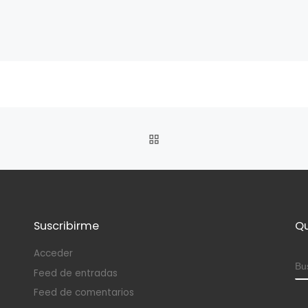
VOLVER A LA LISTA DE 
Suscribirme
Qu
Acceder
B
Feed de entradas
Feed de comentarios