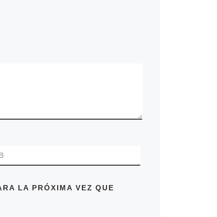
carne más sabrosa para un buen
guiso, estofado, ragú o como
queramos llamarlo.
Detrás del salto paso a contaros
la receta de mi plato favorito de
carne guisada
.
B
RA LA PRÓXIMA VEZ QUE