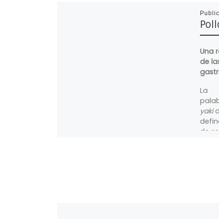
Publi
Poll
Una r
de la
gastr
La
pala
yaki
d
define
de so
al mé
la par
La re
traem
reali
solo 
eleme