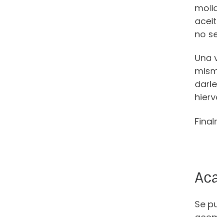
moli
aceit
no se
Una v
mism
darle
hier
Final
Ac
Se pu