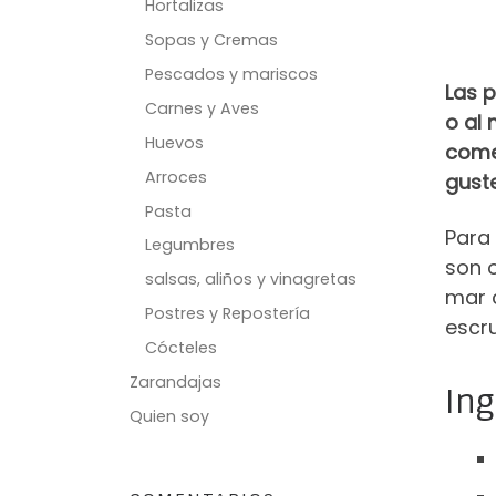
Hortalizas
Sopas y Cremas
Pescados y mariscos
Las p
Carnes y Aves
o al 
Huevos
come
Arroces
guste
Pasta
Para
Legumbres
son 
salsas, aliños y vinagretas
mar c
Postres y Repostería
escr
Cócteles
Zarandajas
Ing
Quien soy