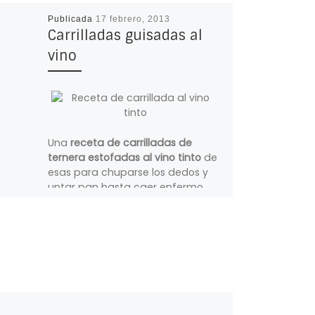
Publicada
17 febrero, 2013
Carrilladas guisadas al
vino
Una
receta de carrilladas de
ternera estofadas al vino tinto
de
esas para chuparse los dedos y
untar pan hasta caer enfermo.
La
carrillada o carrillera
era una
carne un poco infravalorada
hasta hace algún tiempo, por
considerarse un artículo de
casquería. Pues bien, ya sean de
cerdo o ternera, ibéricas o no, el
caso es que en mi opinión es la