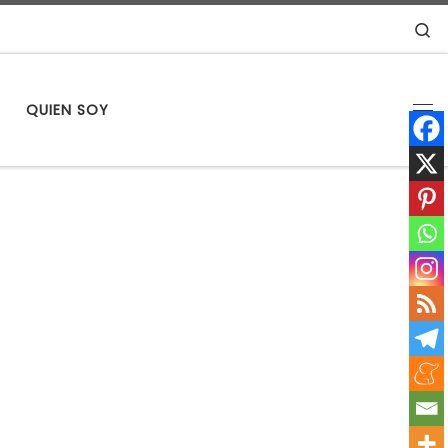
S
S
QUIEN SOY
Me