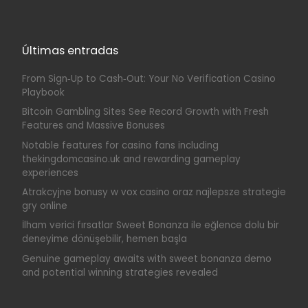
Últimas entradas
From Sign‑Up to Cash‑Out: Your No Verification Casino
Playbook
Bitcoin Gambling Sites See Record Growth with Fresh
Features and Massive Bonuses
Notable features for casino fans including
thekingdomcasino.uk and rewarding gameplay
experiences
Atrakcyjne bonusy w vox casino oraz najlepsze strategie
gry online
İlham verici fırsatlar Sweet Bonanza ile eğlence dolu bir
deneyime dönüşebilir, hemen başla
Genuine gameplay awaits with sweet bonanza demo
and potential winning strategies revealed