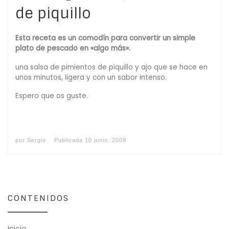
de piquillo
Esta receta es un comodín para convertir un simple
plato de pescado en «algo más».
una salsa de pimientos de piquillo y ajo que se hace en
unos minutos, ligera y con un sabor intenso.
Espero que os guste.
por
Sergio
Publicada
10 junio, 2009
CONTENIDOS
Inicio