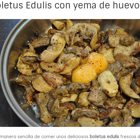
letus Edulis con yema de huevo
manera sencilla de comer unos deliciosos
boletus edulis
frescos 