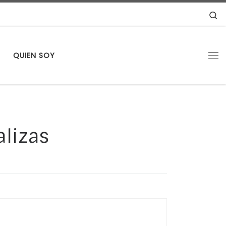
S
S
QUIEN SOY
Me
alizas