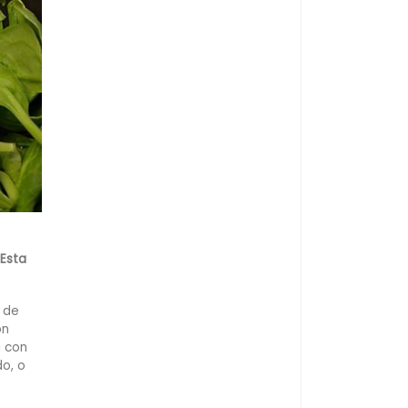
 Esta
 de
on
a con
o, o