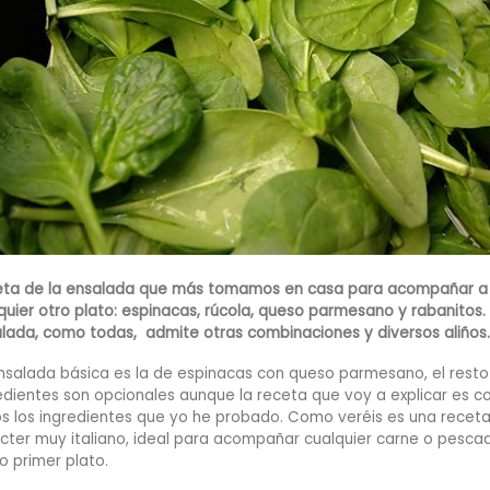
ta de la ensalada que más tomamos en casa para acompañar a
quier otro plato: espinacas, rúcola, queso parmesano y rabanitos.
lada, como todas, admite otras combinaciones y diversos aliños.
nsalada básica es la de espinacas con queso parmesano, el resto
edientes son opcionales aunque la receta que voy a explicar es c
s los ingredientes que yo he probado. Como veréis es una recet
cter muy italiano, ideal para acompañar cualquier carne o pescad
 primer plato.