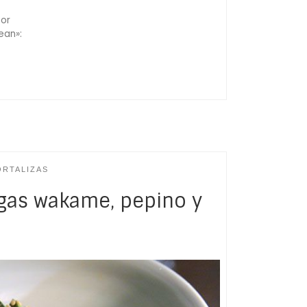
bor
ean»:
ORTALIZAS
lgas wakame, pepino y