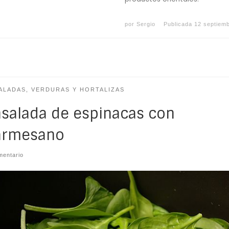
por
Sergio
Publicada
12 septiem
ALADAS, VERDURAS Y HORTALIZAS
salada de espinacas con
armesano
mentario