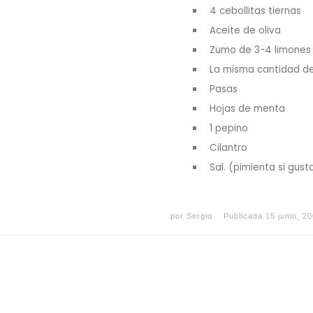
4 cebollitas tiernas
Aceite de oliva
Zumo de 3-4 limones
La misma cantidad d
Pasas
Hojas de menta
1 pepino
Cilantro
Sal. (pimienta si gust
por
Sergio
Publicada
15 junio, 2