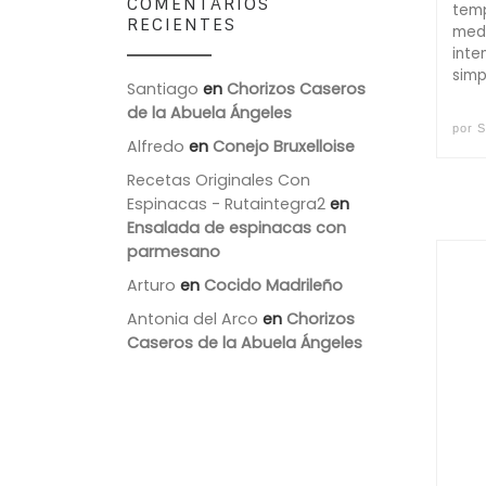
COMENTARIOS
temp
RECIENTES
medi
inte
simp
Santiago
en
Chorizos Caseros
de la Abuela Ángeles
por
S
Alfredo
en
Conejo Bruxelloise
Recetas Originales Con
Espinacas - Rutaintegra2
en
Ensalada de espinacas con
parmesano
Arturo
en
Cocido Madrileño
Antonia del Arco
en
Chorizos
Caseros de la Abuela Ángeles