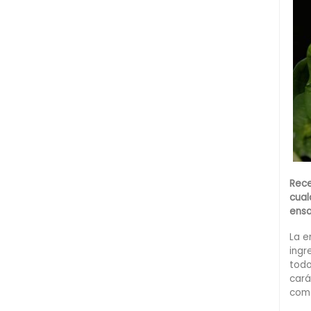
Rece
cual
ensa
La e
ingr
todo
cará
como