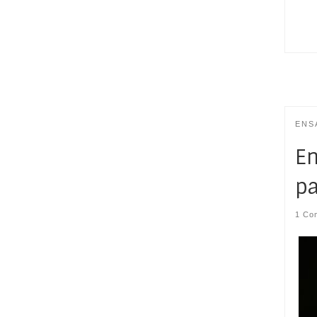
ENS
En
p
1 Co