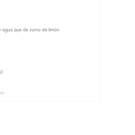
e agua que de zumo de limón
a)
009