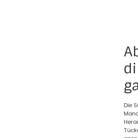
A
di
g
Die 
Manch
Herau
Tücke