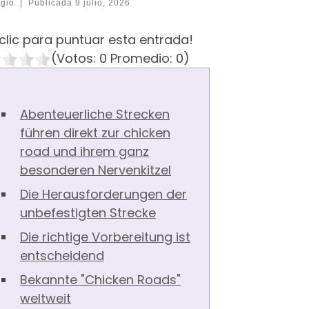
gio
|
Publicada
9 julio, 2026
clic para puntuar esta entrada!
(Votos:
0
Promedio:
0
)
Abenteuerliche Strecken
führen direkt zur chicken
road und ihrem ganz
besonderen Nervenkitzel
Die Herausforderungen der
unbefestigten Strecke
Die richtige Vorbereitung ist
entscheidend
Bekannte "Chicken Roads"
weltweit