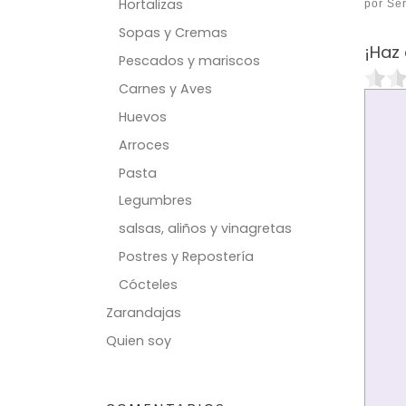
Hortalizas
por
Ser
Sopas y Cremas
¡Haz 
Pescados y mariscos
Carnes y Aves
Huevos
Arroces
Pasta
Legumbres
salsas, aliños y vinagretas
Postres y Repostería
Cócteles
Zarandajas
Quien soy