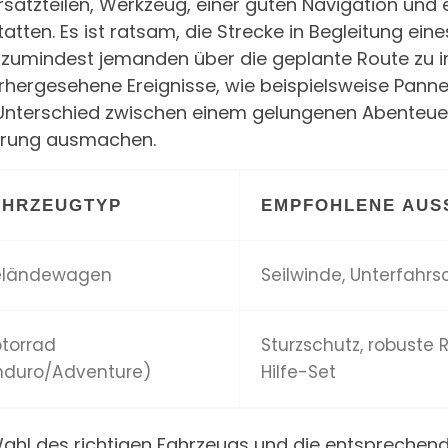
rsatzteilen, Werkzeug, einer guten Navigation und 
atten. Es ist ratsam, die Strecke in Begleitung ei
 zumindest jemanden über die geplante Route zu in
rhergesehene Ereignisse, wie beispielsweise Pan
Unterschied zwischen einem gelungenen Abenteu
hrung ausmachen.
AHRZEUGTYP
EMPFOHLENE AUS
ländewagen
Seilwinde, Unterfahrsc
torrad
Sturzschutz, robuste 
nduro/Adventure)
Hilfe-Set
Wahl des richtigen Fahrzeugs und die entsprechen