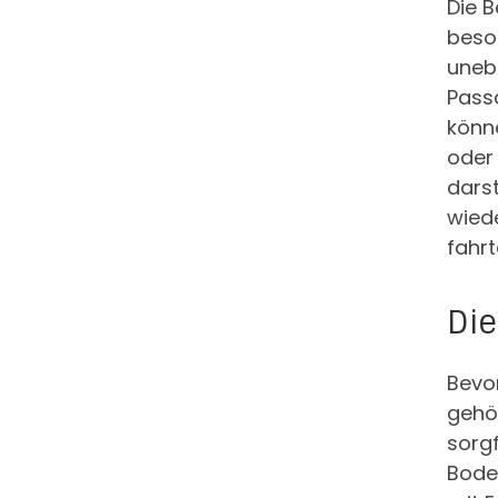
Die B
beson
uneb
Pass
könne
oder 
darst
wiede
fahrt
Die
Bevo
gehö
sorg
Boden