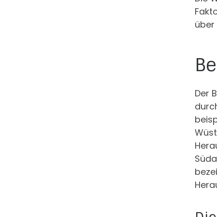
Fakto
über
Be
Der B
durch
beisp
Wüst
Herau
Südam
beze
Hera