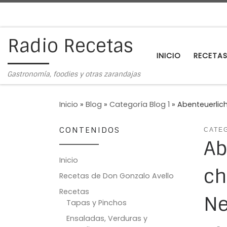
Saltar al contenido
Radio Recetas
INICIO
RECETA
Gastronomía, foodies y otras zarandajas
Inicio
»
Blog
»
Categoría Blog 1
»
Abenteuerlich
CONTENIDOS
CATEG
Ab
Inicio
ch
Recetas de Don Gonzalo Avello
Recetas
Ne
Tapas y Pinchos
Ensaladas, Verduras y