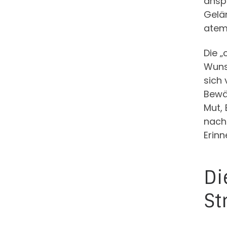
anspr
Gelän
atem
Die „
Wuns
sich 
Bewäl
Mut, 
nach
Erin
Di
St