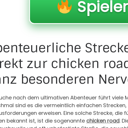
Spiele
benteuerliche Streck
rekt zur chicken ro
anz besonderen Nerv
Suche nach dem ultimativen Abenteuer führt viele
mal sind es die vermeintlich einfachen Strecken, 
sforderungen erweisen. Eine solche Strecke, die f
n bekannt ist, ist die sogenannte
chicken road
. D