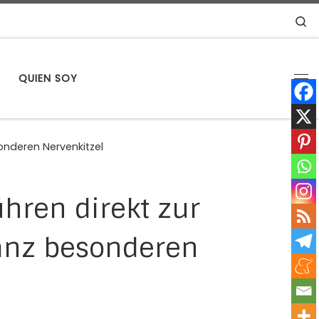
S
S
QUIEN SOY
Me
onderen Nervenkitzel
hren direkt zur
anz besonderen