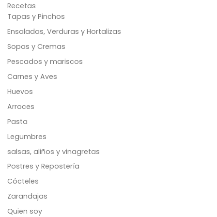
Recetas
Tapas y Pinchos
Ensaladas, Verduras y Hortalizas
Sopas y Cremas
Pescados y mariscos
Carnes y Aves
Huevos
Arroces
Pasta
Legumbres
salsas, aliños y vinagretas
Postres y Repostería
Cócteles
Zarandajas
Quien soy