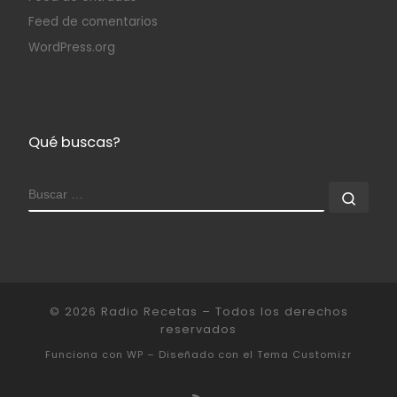
Feed de comentarios
WordPress.org
Qué buscas?
BUSCAR
Busc
© 2026
Radio Recetas
– Todos los derechos
reservados
Funciona con
WP
– Diseñado con el
Tema Customizr