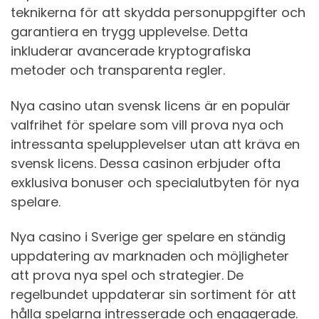
teknikerna för att skydda personuppgifter och
garantiera en trygg upplevelse. Detta
inkluderar avancerade kryptografiska
metoder och transparenta regler.
Nya casino utan svensk licens är en populär
valfrihet för spelare som vill prova nya och
intressanta spelupplevelser utan att kräva en
svensk licens. Dessa casinon erbjuder ofta
exklusiva bonuser och specialutbyten för nya
spelare.
Nya casino i Sverige ger spelare en ständig
uppdatering av marknaden och möjligheter
att prova nya spel och strategier. De
regelbundet uppdaterar sin sortiment för att
hålla spelarna intresserade och engagerade.