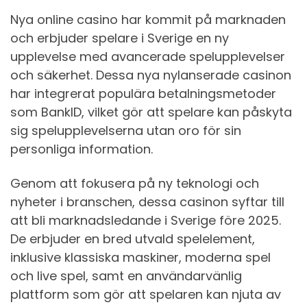
Nya online casino har kommit på marknaden
och erbjuder spelare i Sverige en ny
upplevelse med avancerade spelupplevelser
och säkerhet. Dessa nya nylanserade casinon
har integrerat populära betalningsmetoder
som BankID, vilket gör att spelare kan påskyta
sig spelupplevelserna utan oro för sin
personliga information.
Genom att fokusera på ny teknologi och
nyheter i branschen, dessa casinon syftar till
att bli marknadsledande i Sverige före 2025.
De erbjuder en bred utvald spelelement,
inklusive klassiska maskiner, moderna spel
och live spel, samt en användarvänlig
plattform som gör att spelaren kan njuta av