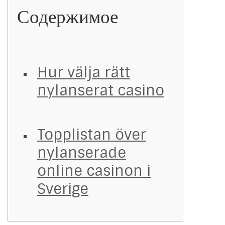
Содержимое
Hur välja rätt
nylanserat casino
Topplistan över
nylanserade
online casinon i
Sverige