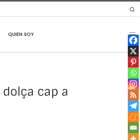
S
S
QUIEN SOY
Me
 dolça cap a