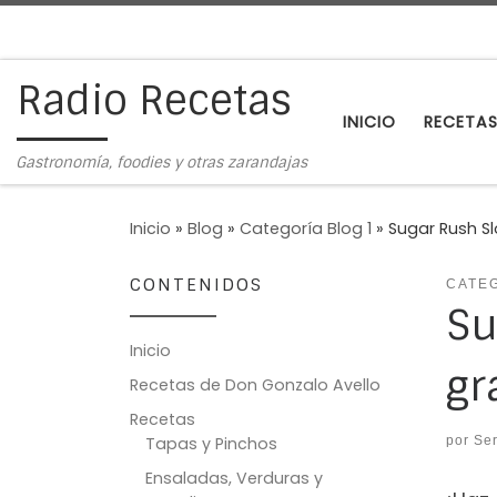
Saltar al contenido
Radio Recetas
INICIO
RECETA
Gastronomía, foodies y otras zarandajas
Inicio
»
Blog
»
Categoría Blog 1
»
Sugar Rush S
CONTENIDOS
CATEG
Su
Inicio
gr
Recetas de Don Gonzalo Avello
Recetas
por
Ser
Tapas y Pinchos
Ensaladas, Verduras y