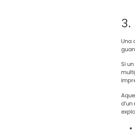
3.
Una c
guany
Si un
mult
impr
Aques
d’un 
expl