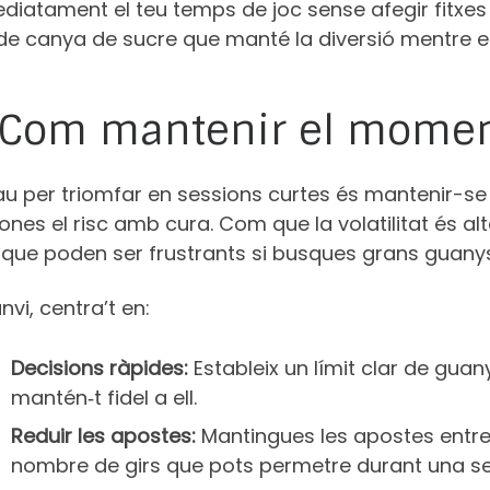
iatament el teu temps de joc sense afegir fitxes 
 de canya de sucre que manté la diversió mentre 
 Com mantenir el mom
au per triomfar en sessions curtes és mantenir-se 
ones el risc amb cura. Com que la volatilitat és a
que poden ser frustrants si busques grans guanys 
nvi, centra’t en:
Decisions ràpides:
Estableix un límit clar de gu
mantén‑t fidel a ell.
Reduir les apostes:
Mantingues les apostes entre 
nombre de girs que pots permetre durant una se