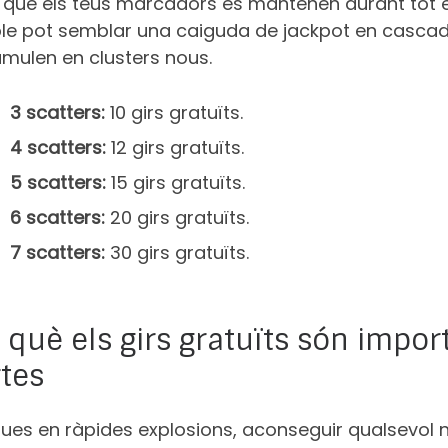
que els teus marcadors es mantenen durant tot el
le pot semblar una caiguda de jackpot en cascad
umulen en clusters nous.
3 scatters:
10 girs gratuïts.
4 scatters:
12 girs gratuïts.
5 scatters:
15 girs gratuïts.
6 scatters:
20 girs gratuïts.
7 scatters:
30 girs gratuïts.
 què els girs gratuïts són impor
tes
ugues en ràpides explosions, aconseguir qualsevol