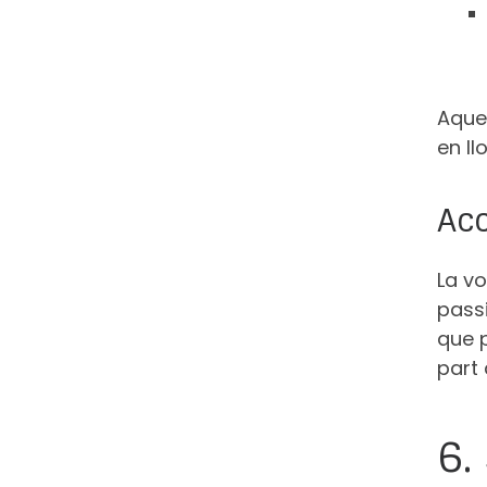
Aque
en ll
Acc
La vo
passi
que 
part
6.