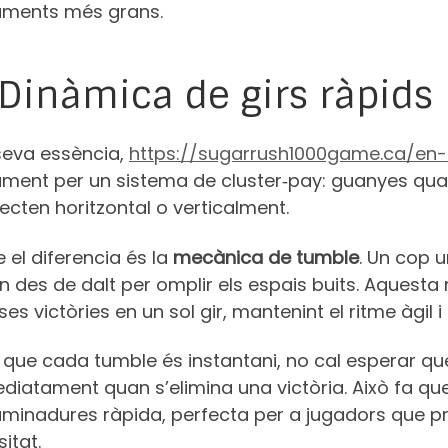
ments més grans.
 Dinàmica de girs ràpids
 seva essència,
https://sugarrush1000game.ca/en
ment per un sistema de cluster‑pay: guanyes quan
cten horitzontal o verticalment.
e el diferencia és la
mecànica de tumble
. Un cop 
 des de dalt per omplir els espais buits. Aquesta
ses victòries en un sol gir, mantenint el ritme àgil i 
ue cada tumble és instantani, no cal esperar que 
diatament quan s’elimina una victòria. Això fa qu
aminadures ràpida, perfecta per a jugadors que pre
sitat.