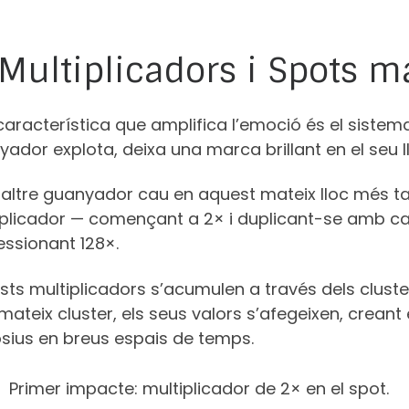
 Multiplicadors i Spots m
aracterística que amplifica l’emoció és el sistema
ador explota, deixa una marca brillant en el seu l
 altre guanyador cau en aquest mateix lloc més tar
iplicador — començant a 2× i duplicant-se amb ca
essionant 128×.
ts multiplicadors s’acumulen a través dels cluster
mateix cluster, els seus valors s’afegeixen, crean
osius en breus espais de temps.
Primer impacte: multiplicador de 2× en el spot.