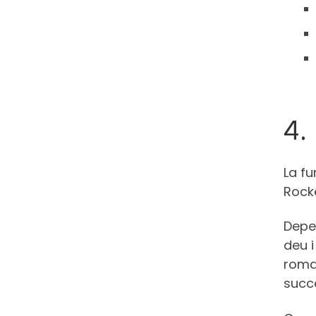
4.
La fu
Rocke
Depe
deu i
roma
succe