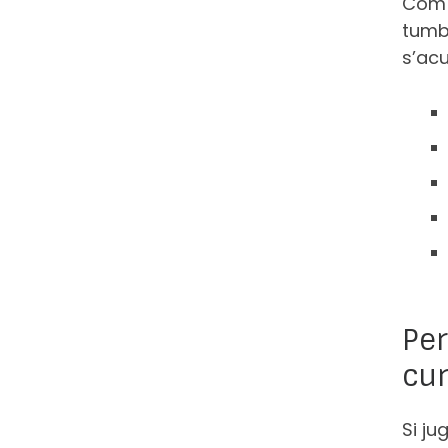
Com 
tumb
s’ac
Per
cur
Si j