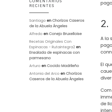
COMENTARIOS
paga
RECIENTES
2.
Santiago
en
Chorizos Caseros
de la Abuela Ángeles
Alfredo
en
Conejo Bruxelloise
A la
Recetas Originales Con
paga
Espinacas - Rutaintegra2
en
conne
Ensalada de espinacas con
parmesano
El qu
Arturo
en
Cocido Madrileño
cauen
Antonia del Arco
en
Chorizos
diver
Caseros de la Abuela Ángeles
Com q
imme
de ll
inten