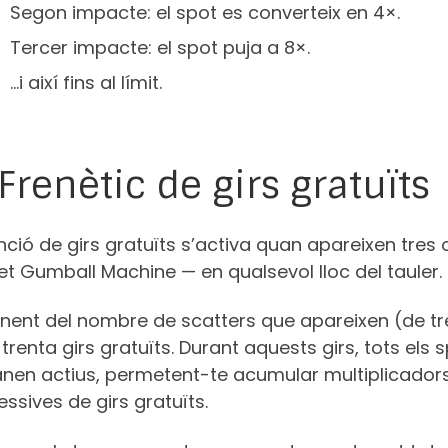
Segon impacte: el spot es converteix en 4×.
Tercer impacte: el spot puja a 8×.
…i així fins al límit.
 Frenètic de girs gratuïts
nció de girs gratuïts s’activa quan apareixen tres
t Gumball Machine — en qualsevol lloc del tauler.
nent del nombre de scatters que apareixen (de tre
 trenta girs gratuïts. Durant aquests girs, tots el
nen actius, permetent-te acumular multiplicador
ssives de girs gratuïts.