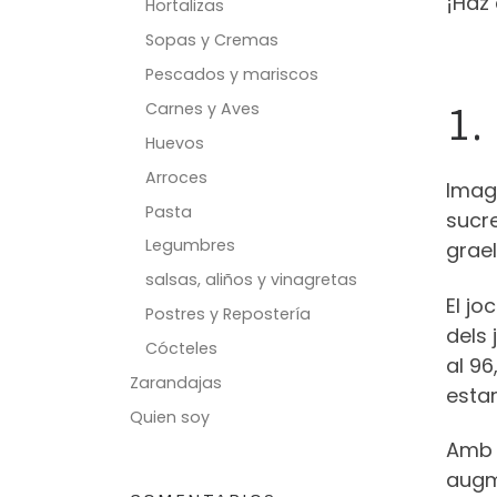
¡Haz 
Hortalizas
Sopas y Cremas
Pescados y mariscos
Carnes y Aves
1.
Huevos
Arroces
Imag
Pasta
sucr
Legumbres
grael
salsas, aliños y vinagretas
El jo
Postres y Repostería
dels 
Cócteles
al 96
Zarandajas
esta
Quien soy
Amb 
augm