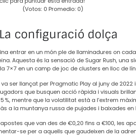
clic para puntuar esta entrada!
(Votos:
0
Promedio:
0
)
 La configuració dolça
ina entrar en un món ple de llaminadures on cada
eïna. Aquesta és la sensació de Sugar Rush, una s
la 7×7 en un camp de joc de clusters en lloc de lí
c va ser llançat per Pragmatic Play al juny de 202
jugadors que busquen acció ràpida i visuals brill
,5 %, mentre que la volatilitat està a l’extrem màxi
ràs a la muntanya russa de pujades i baixades en
apostes que van des de €0,20 fins a €100, les a
entar-se per a aquells que gaudeixen de la adren