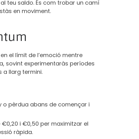
al teu saldo. És com trobar un camí
estàs en moviment.
entum
en el límit de l’emoció mentre
lta, sovint experimentaràs períodes
a llarg termini.
any o pèrdua abans de començar i
€0,20 i €0,50 per maximitzar el
ssió ràpida.