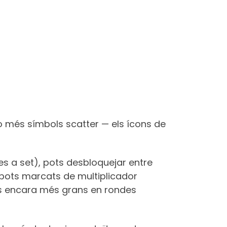
 o més símbols scatter — els ícons de
s a set), pots desbloquejar entre
s spots marcats de multiplicador
s encara més grans en rondes