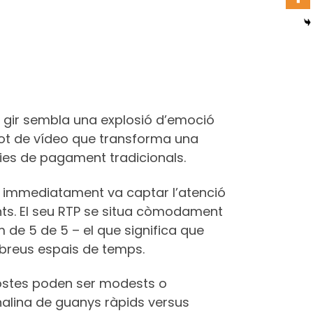
 gir sembla una explosió d’emoció
lot de vídeo que transforma una
nies de pagament tradicionals.
2 i immediatament va captar l’atenció
ants. El seu RTP se situa còmodament
m de 5 de 5 – el que significa que
 breus espais de temps.
postes poden ser modests o
alina de guanys ràpids versus