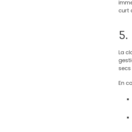
immed
curt
5.
La cl
gesti
secs 
En ca