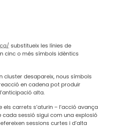
-ca/
substitueix les línies de
 cinc o més símbols idèntics
un cluster desapareix, nous símbols
 reacció en cadena pot produir
l’anticipació alta.
els carrets s’aturin – l’acció avança
e cada sessió sigui com una explosió
fereixen sessions curtes i d’alta