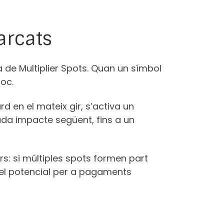
arcats
 de Multiplier Spots. Quan un símbol
loc.
d en el mateix gir, s’activa un
da impacte següent, fins a un
s: si múltiples spots formen part
t el potencial per a pagaments