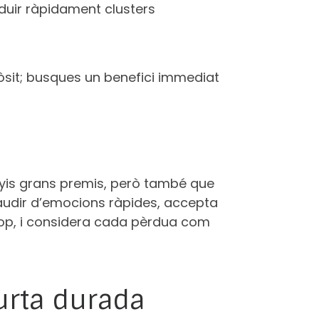
uir ràpidament clusters
òsit; busques un benefici immediat
anyis grans premis, però també que
 gaudir d’emocions ràpides, accepta
cop, i considera cada pèrdua com
curta durada