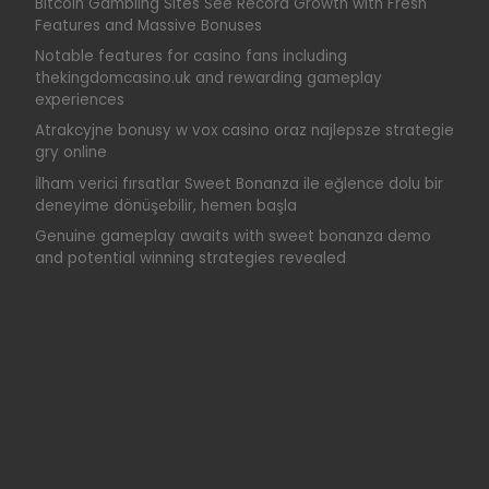
Bitcoin Gambling Sites See Record Growth with Fresh
Features and Massive Bonuses
Notable features for casino fans including
thekingdomcasino.uk and rewarding gameplay
experiences
Atrakcyjne bonusy w vox casino oraz najlepsze strategie
gry online
İlham verici fırsatlar Sweet Bonanza ile eğlence dolu bir
deneyime dönüşebilir, hemen başla
Genuine gameplay awaits with sweet bonanza demo
and potential winning strategies revealed