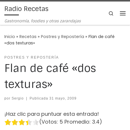
Radio Recetas
Saltar al contenido
Search
Me
Gastronomía, foodies y otras zarandajas
Inicio
»
Recetas
»
Postres y Repostería
»
Flan de café
«dos texturas»
POSTRES Y REPOSTERÍA
Flan de café «dos
texturas»
por
Sergio
|
Publicada
31 mayo, 2009
¡Haz clic para puntuar esta entrada!
(Votos:
5
Promedio:
3.4
)