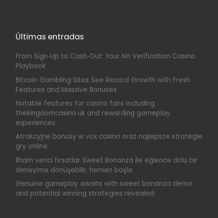
Últimas entradas
From Sign‑Up to Cash‑Out: Your No Verification Casino
Playbook
Bitcoin Gambling Sites See Record Growth with Fresh
Features and Massive Bonuses
Notable features for casino fans including
thekingdomcasino.uk and rewarding gameplay
experiences
Atrakcyjne bonusy w vox casino oraz najlepsze strategie
gry online
İlham verici fırsatlar Sweet Bonanza ile eğlence dolu bir
deneyime dönüşebilir, hemen başla
Genuine gameplay awaits with sweet bonanza demo
and potential winning strategies revealed