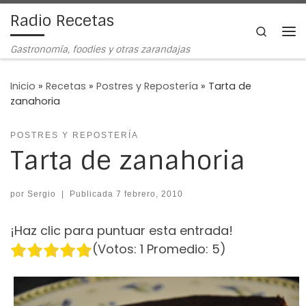
Radio Recetas
Saltar al contenido
Search
Me
Gastronomía, foodies y otras zarandajas
Inicio
»
Recetas
»
Postres y Repostería
»
Tarta de
zanahoria
POSTRES Y REPOSTERÍA
Tarta de zanahoria
por
Sergio
|
Publicada
7 febrero, 2010
¡Haz clic para puntuar esta entrada!
(Votos:
1
Promedio:
5
)