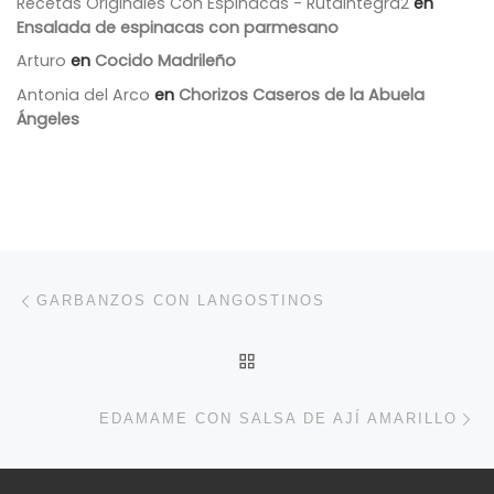
Recetas Originales Con Espinacas - Rutaintegra2
en
Ensalada de espinacas con parmesano
Arturo
en
Cocido Madrileño
Antonia del Arco
en
Chorizos Caseros de la Abuela
Ángeles
Navegación de entradas
Entrada anterior
GARBANZOS CON LANGOSTINOS
VOLVER A LA LISTA DE 
En
EDAMAME CON SALSA DE AJÍ AMARILLO