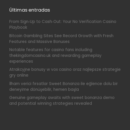
Últimas entradas
From Sign‑Up to Cash‑Out: Your No Verification Casino
Playbook
Bitcoin Gambling Sites See Record Growth with Fresh
Features and Massive Bonuses
Notable features for casino fans including
thekingdomcasino.uk and rewarding gameplay
experiences
Atrakcyjne bonusy w vox casino oraz najlepsze strategie
gry online
İlham verici fırsatlar Sweet Bonanza ile eğlence dolu bir
deneyime dönüşebilir, hemen başla
Genuine gameplay awaits with sweet bonanza demo
and potential winning strategies revealed