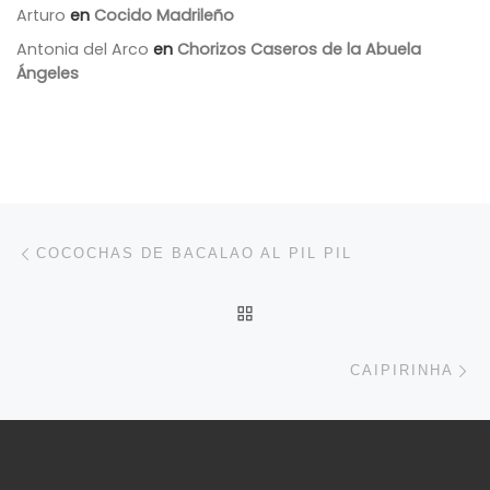
Arturo
en
Cocido Madrileño
Antonia del Arco
en
Chorizos Caseros de la Abuela
Ángeles
Navegación de entradas
Entrada anterior
COCOCHAS DE BACALAO AL PIL PIL
VOLVER A LA LISTA DE 
En
CAIPIRINHA