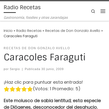
Radio Recetas
Saltar al contenido
Search
Me
Gastronomía, foodies y otras zarandajas
Inicio
»
Radio Recetas
»
Recetas de Don Gonzalo Avello
»
Caracoles Faraguti
RECETAS DE DON GONZALO AVELLO
Caracoles Faraguti
por
Sergio
|
Publicada
30 junio, 2009
¡Haz clic para puntuar esta entrada!
(Votos:
1
Promedio:
5
)
Este molusco de sabia lentitud; esta especie
de Diógenes, desconocedor del desahucio.