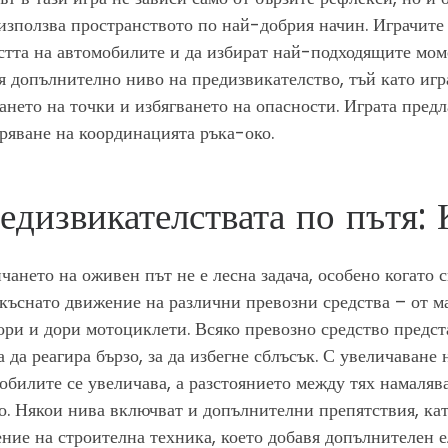
 използва пространството по най-добрия начин. Играчите
стта на автомобилите и да избират най-подходящите мом
я допълнително ниво на предизвикателство, тъй като игр
ането на точки и избягването на опасности. Играта предл
ряване на координацията ръка-око.
едизвикателствата по пътя: 
чането на оживен път не е лесна задача, особено когато 
къснато движение на различни превозни средства – от 
ори и дори мотоциклети. Всяко превозно средство предст
а да реагира бързо, за да избегне сблъсък. С увеличаване
обилите се увеличава, а разстоянието между тях намалява
о. Някои нива включват и допълнителни препятствия, ка
ние на строителна техника, което добавя допълнителен е