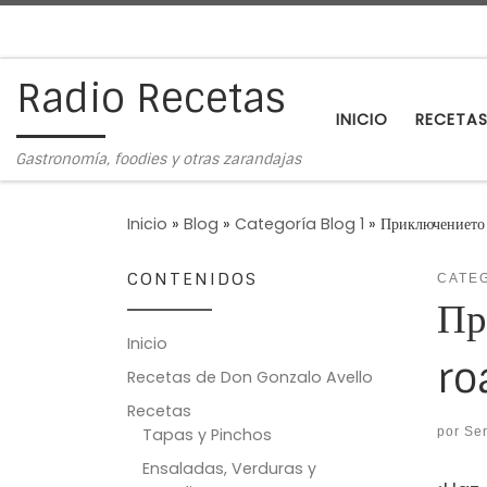
Saltar al contenido
Radio Recetas
INICIO
RECETA
Gastronomía, foodies y otras zarandajas
Inicio
»
Blog
»
Categoría Blog 1
»
Приключението 
CONTENIDOS
CATEG
Пр
Inicio
ro
Recetas de Don Gonzalo Avello
Recetas
por
Ser
Tapas y Pinchos
Ensaladas, Verduras y