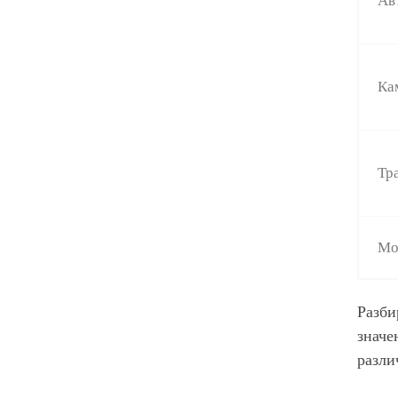
Ка
Тр
Мо
Разби
значе
разли