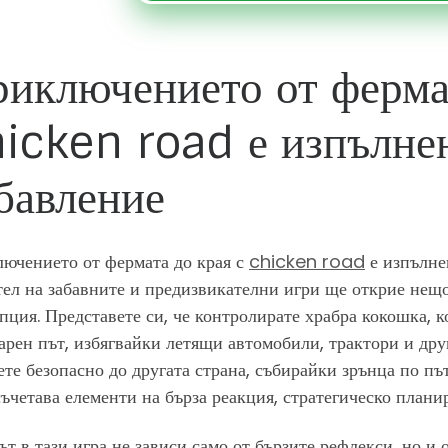
иключението от фермат
icken road е изпълнен
бавление
ючението от фермата до края с
chicken road
е изпълне
ел на забавните и предизвикателни игри ще открие нещо з
пция. Представете си, че контролирате храбра кокошка, к
арен път, избягвайки летящи автомобили, трактори и друг
ете безопасно до другата страна, събирайки зрънца по път
съчетава елементи на бърза реакция, стратегическо планир
ът в тази игра не зависи само от бързите рефлекси, но и