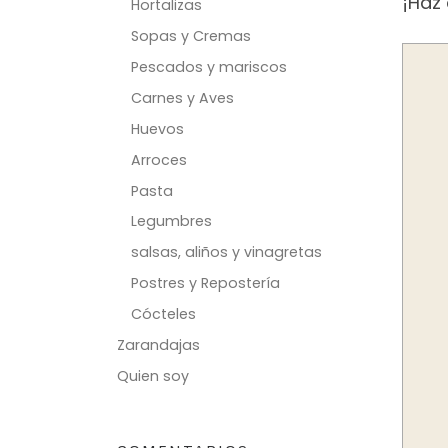
¡Haz 
Hortalizas
Sopas y Cremas
Pescados y mariscos
Carnes y Aves
Huevos
Arroces
Pasta
Legumbres
salsas, aliños y vinagretas
Postres y Repostería
Cócteles
Zarandajas
Quien soy