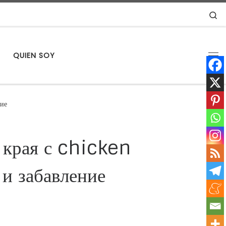
S
S
QUIEN SOY
Me
ние
 края с chicken
 и забавление