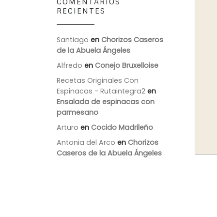
COMENTARIOS
RECIENTES
Santiago
en
Chorizos Caseros
de la Abuela Ángeles
Alfredo
en
Conejo Bruxelloise
Recetas Originales Con
Espinacas - Rutaintegra2
en
Ensalada de espinacas con
parmesano
Arturo
en
Cocido Madrileño
Antonia del Arco
en
Chorizos
Caseros de la Abuela Ángeles