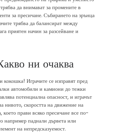
 трябва да внимават за промените в
енти за пресичане. Събирането на зрънца
ачите трябва да балансират между
ага приятен начин за разсейване и
Какво ни очаква
си кокошка! Играчите се изправят пред
малки автомобили и камиони до тежки
авлява потенциална опасност, и играчът
 на нивото, скоростта на движение на
, което прави всяко пресичане все по-
то например паднали дървета или
лемент на непредсказуемост.