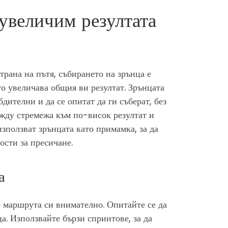
 увеличим резултата
трана на пътя, събирането на зрънца е
то увеличава общия ви резултат. Зрънцата
бдителни и да се опитат да ги съберат, без
ежду стремежа към по-висок резултат и
зползват зрънцата като примамка, за да
ости за пресичане.
а
е маршрута си внимателно. Опитайте се да
а. Използвайте бързи спринтове, за да