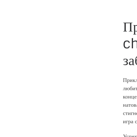
Пр
ch
за
Прикл
любит
конце
натов
стигн
игра 
Успех