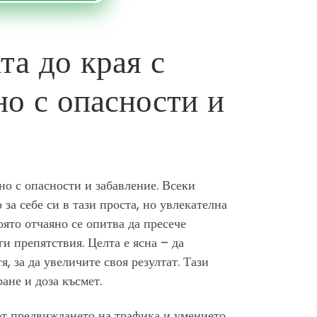
а до края с
о с опасности и
но с опасности и забавление. Всеки
а себе си в тази проста, но увлекателна
оято отчаяно се опитва да пресече
и препятствия. Целта е ясна – да
я, за да увеличите своя резултат. Тази
ане и доза късмет.
 от предвиждането на трафика и умението