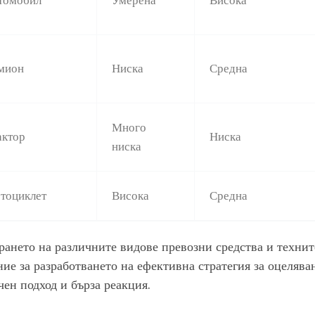
мион
Ниска
Средна
Много
актор
Ниска
ниска
тоциклет
Висока
Средна
рането на различните видове превозни средства и технит
ние за разработването на ефективна стратегия за оцелява
чен подход и бърза реакция.