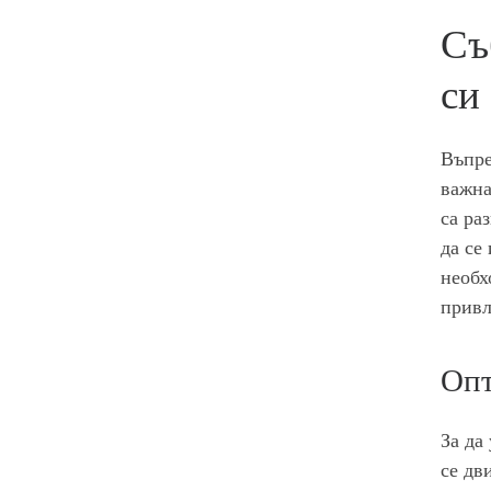
Съ
си
Въпре
важна
са ра
да се
необх
привл
Опт
За да
се дв