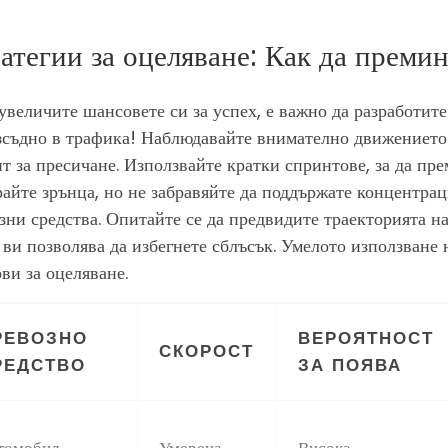
атегии за оцеляване: Как да преми
 увеличите шансовете си за успех, е важно да разработите
зсъдно в трафика! Наблюдавайте внимателно движението
т за пресичане. Използвайте кратки спринтове, за да пре
айте зрънца, но не забравяйте да поддържате концентра
зни средства. Опитайте се да предвидите траекторията н
 ви позволява да избегнете сблъсък. Умелото използване 
ви за оцеляване.
РЕВОЗНО
ВЕРОЯТНОСТ
СКОРОСТ
РЕДСТВО
ЗА ПОЯВА
томобил
Умерена
Висока