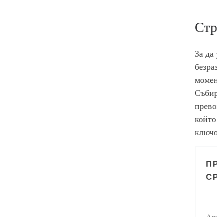
Стр
За да
безра
момен
Събир
прево
който
ключо
П
С
Ав