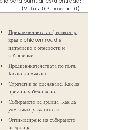
clic para puntuar esta entrada!
(Votos:
0
Promedio:
0
)
Приключението от фермата до
края с chicken road е
изпълнено с опасности и
забавление
Предизвикателствата по пътя:
Какво ни очаква
Стратегии за оцеляване: Как да
преминем безопасно
Събирането на зрънца: Как да
увеличим резултата си
Оптимизиране на събирането
на зрънца