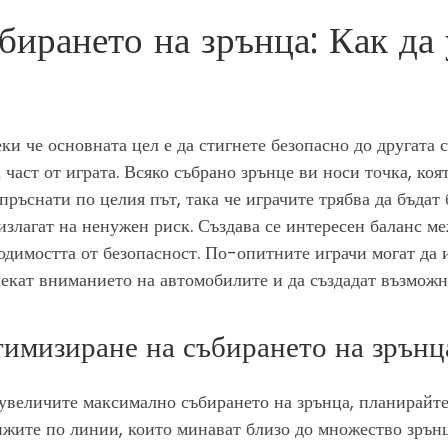
бирането на зрънца: Как да
ки че основната цел е да стигнете безопасно до другата с
 част от играта. Всяко събрано зрънце ви носи точка, коя
зпръснати по целия път, така че играчите трябва да бъдат 
 излагат на ненужен риск. Създава се интересен баланс м
одимостта от безопасност. По-опитните играчи могат да и
екат вниманието на автомобилите и да създадат възможн
имизиране на събирането на зрънц
 увеличите максимално събирането на зрънца, планирайт
ижите по линии, които минават близо до множество зрънц