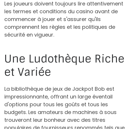
Les joueurs doivent toujours lire attentivement
les termes et conditions du casino avant de
commencer à jouer et s'assurer qu'ils
comprennent les règles et les politiques de
sécurité en vigueur.
Une Ludothèque Riche
et Variée
La bibliothèque de jeux de Jackpot Bob est
impressionnante, offrant un large éventail
d'options pour tous les goûts et tous les
budgets. Les amateurs de machines à sous
trouveront leur bonheur avec des titres
populaires de fournisseurs renommés tels que