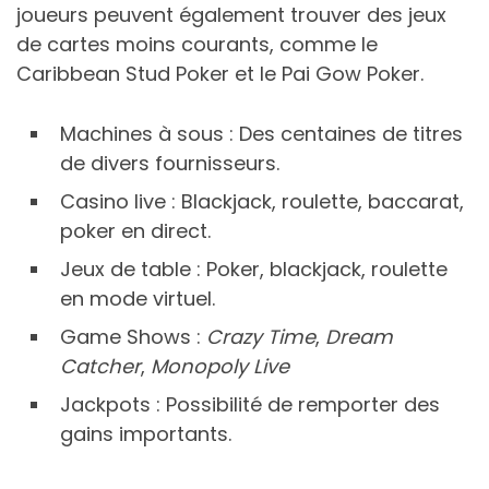
joueurs peuvent également trouver des jeux
de cartes moins courants, comme le
Caribbean Stud Poker et le Pai Gow Poker.
Machines à sous : Des centaines de titres
de divers fournisseurs.
Casino live : Blackjack, roulette, baccarat,
poker en direct.
Jeux de table : Poker, blackjack, roulette
en mode virtuel.
Game Shows :
Crazy Time
,
Dream
Catcher
,
Monopoly Live
Jackpots : Possibilité de remporter des
gains importants.