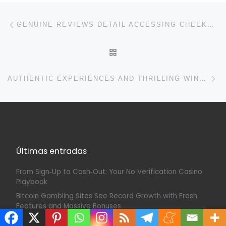
Navegación de entradas
Entrada anterior
GENUINE REVIEWS DETAIL ACCESSING CHEEKY BINGO LOGIN AND EXPLORING UK BINGO BONUSES
VOLVER A LA LISTA DE 
En
AUTHENTIC EXPERIENCES AND THRILLING WINS AWAIT WITH 9WINZ IN INDIA
Últimas entradas
From Sign‑Up to Cash‑Out: Your No Verification Casino
Playbook
Bitcoin Gambling Sites See Record Growth with Fresh
Features and Massive Bonuses
Notable features for casino fans including