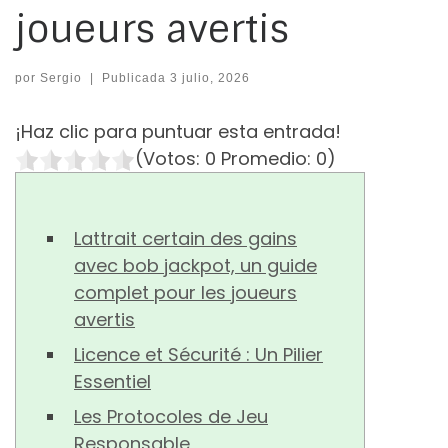
joueurs avertis
por
Sergio
|
Publicada
3 julio, 2026
¡Haz clic para puntuar esta entrada!
(Votos:
0
Promedio:
0
)
Lattrait certain des gains
avec bob jackpot, un guide
complet pour les joueurs
avertis
Licence et Sécurité : Un Pilier
Essentiel
Les Protocoles de Jeu
Responsable