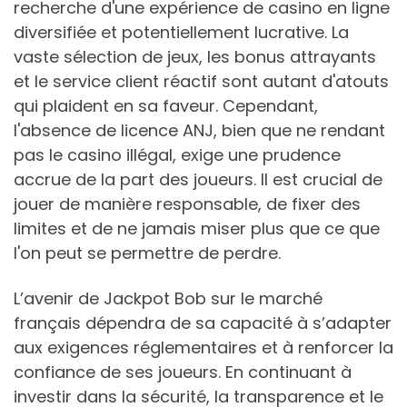
recherche d'une expérience de casino en ligne
diversifiée et potentiellement lucrative. La
vaste sélection de jeux, les bonus attrayants
et le service client réactif sont autant d'atouts
qui plaident en sa faveur. Cependant,
l'absence de licence ANJ, bien que ne rendant
pas le casino illégal, exige une prudence
accrue de la part des joueurs. Il est crucial de
jouer de manière responsable, de fixer des
limites et de ne jamais miser plus que ce que
l'on peut se permettre de perdre.
L’avenir de Jackpot Bob sur le marché
français dépendra de sa capacité à s’adapter
aux exigences réglementaires et à renforcer la
confiance de ses joueurs. En continuant à
investir dans la sécurité, la transparence et le