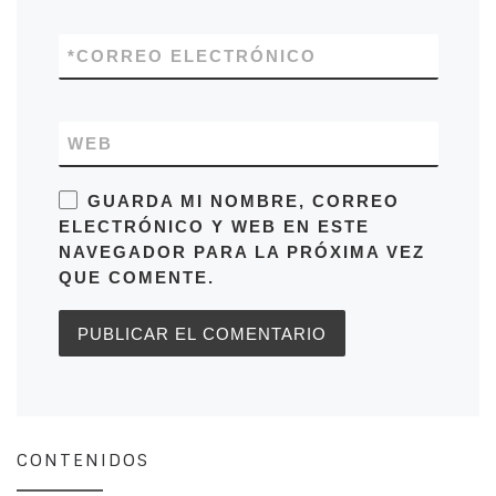
*
CORREO ELECTRÓNICO
WEB
GUARDA MI NOMBRE, CORREO
ELECTRÓNICO Y WEB EN ESTE
NAVEGADOR PARA LA PRÓXIMA VEZ
QUE COMENTE.
CONTENIDOS