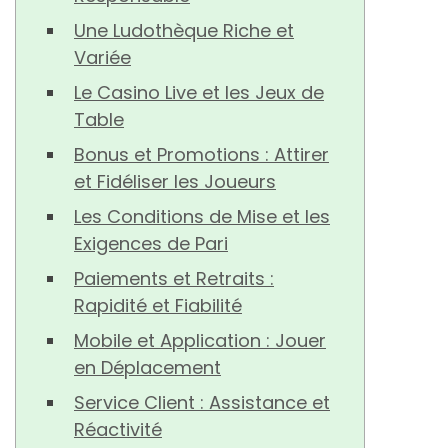
Une Ludothèque Riche et
Variée
Le Casino Live et les Jeux de
Table
Bonus et Promotions : Attirer
et Fidéliser les Joueurs
Les Conditions de Mise et les
Exigences de Pari
Paiements et Retraits :
Rapidité et Fiabilité
Mobile et Application : Jouer
en Déplacement
Service Client : Assistance et
Réactivité