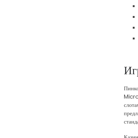
Иг
Пинко
Micro
слота
предл
станд
Казин