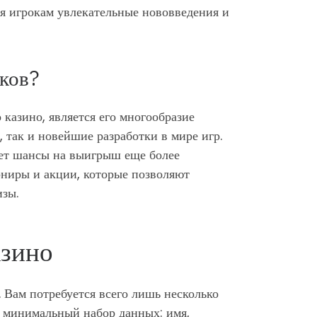
ая игрокам увлекательные нововведения и
ков?
казино, является его многообразие
 так и новейшие разработки в мире игр.
ает шансы на выигрыш еще более
рниры и акции, которые позволяют
зы.
азино
 Вам потребуется всего лишь несколько
ть минимальный набор данных: имя,