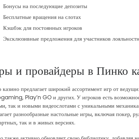
Бонусы на последующие депозиты
Бесплатные вращения на слотах
Кэшбэк для постоянных игроков
Эксклюзивные предложения для участников лояльност
ры и провайдеры в Пинко к
 казино предлагает широкий ассортимент игр от ведущих
gaming, Play’n GO и других. У игроков есть возможнос
ми, так и новыми видеослотами с уникальными механикам
агает разнообразные настольные игры, включая покер, ру
артных, так и в живых версиях.
о также активно обновляет свою библиотеку, добавляя н