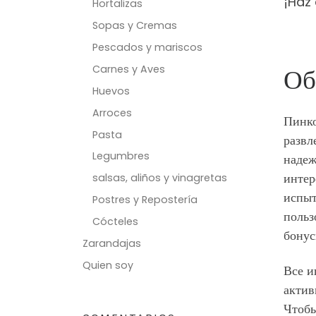
¡Haz 
Hortalizas
Sopas y Cremas
Pescados y mariscos
Carnes y Aves
Об
Huevos
Arroces
Пинко
Pasta
развл
Legumbres
надеж
интер
salsas, aliños y vinagretas
испыт
Postres y Repostería
польз
Cócteles
бонус
Zarandajas
Quien soy
Все и
актив
Чтобы