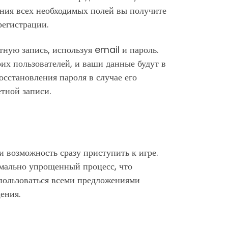
ения всех необходимых полей вы получите
регистрации.
ную запись, используя email и пароль.
их пользователей, и ваши данные будут в
осстановления пароля в случае его
етной записи.
 и возможность сразу приступить к игре.
имально упрощенный процесс, что
спользоваться всеми предложениями
ения.