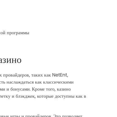
ной программы
азино
 провайдеров, таких как NetEnt,
ть наслаждаться как классическими
и и бонусами. Кроме того, казино
летку и блэкджек, которые доступны как в
овые игры и провайдеров. Это позволяет