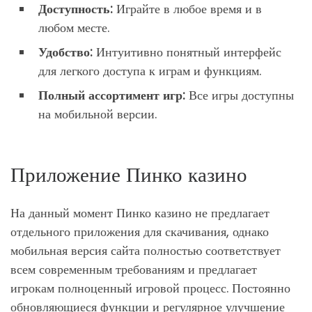
Доступность:
Играйте в любое время и в
любом месте.
Удобство:
Интуитивно понятный интерфейс
для легкого доступа к играм и функциям.
Полный ассортимент игр:
Все игры доступны
на мобильной версии.
Приложение Пинко казино
На данный момент Пинко казино не предлагает
отдельного приложения для скачивания, однако
мобильная версия сайта полностью соответствует
всем современным требованиям и предлагает
игрокам полноценный игровой процесс. Постоянно
обновляющиеся функции и регулярное улучшение