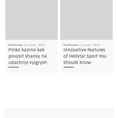
Publicada
15 junio, 2026
Publicada
21 junio, 2026
Pinko kazino kak
Innovative Features
povysit shansy na
of Hellstar Sport You
udachnyĭ vyigrysh
Should Know