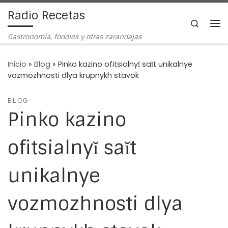
Radio Recetas
Saltar al contenido
Search
Me
Gastronomía, foodies y otras zarandajas
Inicio
»
Blog
»
Pinko kazino ofitsialnyĭ saĭt unikalnye
vozmozhnosti dlya krupnykh stavok
BLOG
Pinko kazino
ofitsialnyĭ saĭt
unikalnye
vozmozhnosti dlya