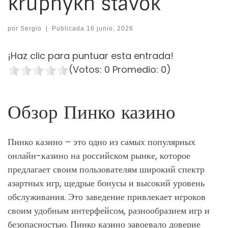
krupnykh stavok
por
Sergio
|
Publicada
16 junio, 2026
¡Haz clic para puntuar esta entrada!
(Votos:
0
Promedio:
0
)
Обзор Пинко казино
Пинко казино – это одно из самых популярных
онлайн-казино на российском рынке, которое
предлагает своим пользователям широкий спектр
азартных игр, щедрые бонусы и высокий уровень
обслуживания. Это заведение привлекает игроков
своим удобным интерфейсом, разнообразием игр и
безопасностью. Пинко казино завоевало доверие