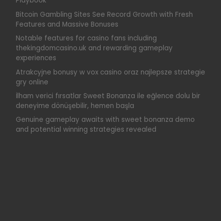
Playbook
Bitcoin Gambling Sites See Record Growth with Fresh
Features and Massive Bonuses
Notable features for casino fans including
thekingdomcasino.uk and rewarding gameplay
experiences
Atrakcyjne bonusy w vox casino oraz najlepsze strategie
gry online
İlham verici fırsatlar Sweet Bonanza ile eğlence dolu bir
deneyime dönüşebilir, hemen başla
Genuine gameplay awaits with sweet bonanza demo
and potential winning strategies revealed