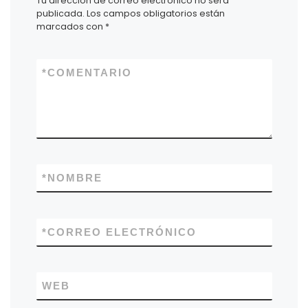
Tu dirección de correo electrónico no será
publicada.
Los campos obligatorios están
marcados con
*
*
COMENTARIO
*
NOMBRE
*
CORREO ELECTRÓNICO
WEB