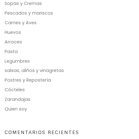
Sopas y Cremas
Pescados y mariscos
Carnes y Aves
Huevos
Arroces
Pasta
Legumbres
salsas, aliños y vinagretas
Postres y Repostería
Cócteles
Zarandajas
Quien soy
COMENTARIOS RECIENTES