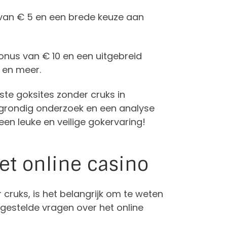
van € 5 en een brede keuze aan
nus van € 10 en een uitgebreid
 en meer.
este goksites zonder cruks in
 grondig onderzoek en een analyse
een leuke en veilige gokervaring!
et online casino
cruks, is het belangrijk om te weten
lgestelde vragen over het online