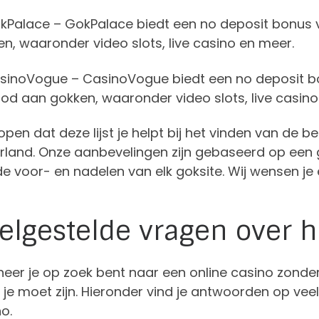
okPalace – GokPalace biedt een no deposit bonus 
n, waaronder video slots, live casino en meer.
asinoVogue – CasinoVogue biedt een no deposit bo
od aan gokken, waaronder video slots, live casino
open dat deze lijst je helpt bij het vinden van de b
rland. Onze aanbevelingen zijn gebaseerd op een
e voor- en nadelen van elk goksite. Wij wensen je 
elgestelde vragen over h
er je op zoek bent naar een online casino zonder 
je moet zijn. Hieronder vind je antwoorden op vee
o.