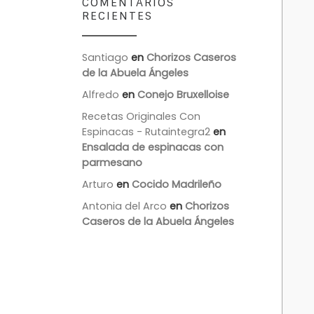
COMENTARIOS
RECIENTES
Santiago
en
Chorizos Caseros
de la Abuela Ángeles
Alfredo
en
Conejo Bruxelloise
Recetas Originales Con
Espinacas - Rutaintegra2
en
Ensalada de espinacas con
parmesano
Arturo
en
Cocido Madrileño
Antonia del Arco
en
Chorizos
Caseros de la Abuela Ángeles