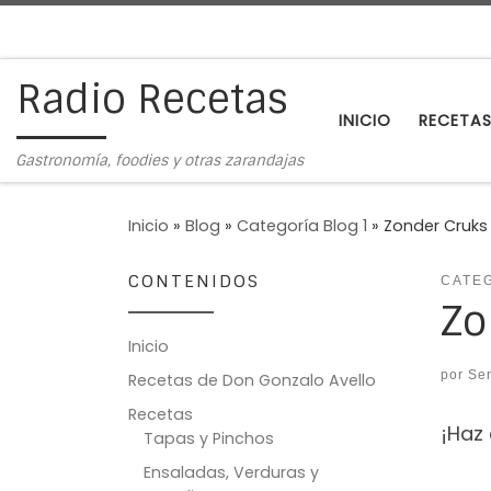
Saltar al contenido
Radio Recetas
INICIO
RECETA
Gastronomía, foodies y otras zarandajas
Inicio
»
Blog
»
Categoría Blog 1
»
Zonder Cruks 
CONTENIDOS
CATEG
Zo
Inicio
por
Ser
Recetas de Don Gonzalo Avello
Recetas
¡Haz 
Tapas y Pinchos
Ensaladas, Verduras y