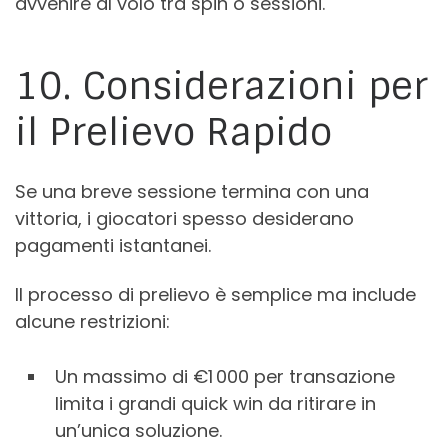
avvenire al volo tra spin o sessioni.
10. Considerazioni per
il Prelievo Rapido
Se una breve sessione termina con una
vittoria, i giocatori spesso desiderano
pagamenti istantanei.
Il processo di prelievo è semplice ma include
alcune restrizioni:
Un massimo di €1 000 per transazione
limita i grandi quick win da ritirare in
un’unica soluzione.