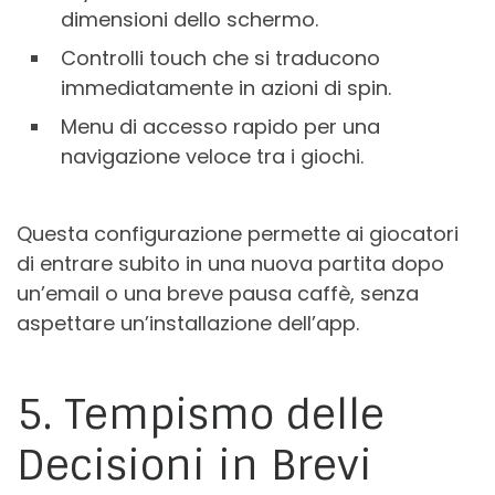
dimensioni dello schermo.
Controlli touch che si traducono
immediatamente in azioni di spin.
Menu di accesso rapido per una
navigazione veloce tra i giochi.
Questa configurazione permette ai giocatori
di entrare subito in una nuova partita dopo
un’email o una breve pausa caffè, senza
aspettare un’installazione dell’app.
5. Tempismo delle
Decisioni in Brevi