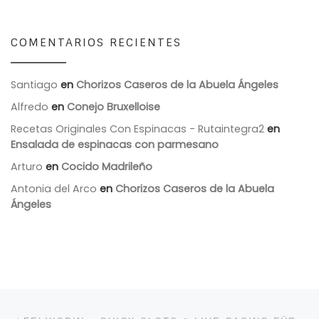
COMENTARIOS RECIENTES
Santiago
en
Chorizos Caseros de la Abuela Ángeles
Alfredo
en
Conejo Bruxelloise
Recetas Originales Con Espinacas - Rutaintegra2
en
Ensalada de espinacas con parmesano
Arturo
en
Cocido Madrileño
Antonia del Arco
en
Chorizos Caseros de la Abuela
Ángeles
Navegación de entradas
Entrada anterior