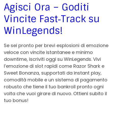
Agisci Ora – Goditi
Vincite Fast‑Track su
WinLegends!
Se sei pronto per brevi esplosioni di emozione
veloce con vincite istantanee e minimo
downtime, iscriviti oggi su WinLegends. Vivi
l’emozione di slot rapidi come Razor Shark e
Sweet Bonanza, supportati da instant play,
comodità mobile e un sistema di pagamento
robusto che tiene il tuo bankroll pronto ogni
volta che vuoi girare di nuovo. Ottieni subito il
tuo bonus!