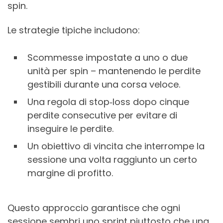
spin.
Le strategie tipiche includono:
Scommesse impostate a uno o due
unità per spin – mantenendo le perdite
gestibili durante una corsa veloce.
Una regola di stop‑loss dopo cinque
perdite consecutive per evitare di
inseguire le perdite.
Un obiettivo di vincita che interrompe la
sessione una volta raggiunto un certo
margine di profitto.
Questo approccio garantisce che ogni
sessione sembri uno sprint piuttosto che una