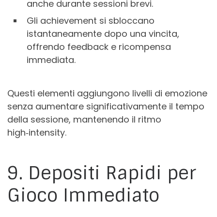
anche durante sessioni brevi.
Gli achievement si sbloccano
istantaneamente dopo una vincita,
offrendo feedback e ricompensa
immediata.
Questi elementi aggiungono livelli di emozione
senza aumentare significativamente il tempo
della sessione, mantenendo il ritmo
high‑intensity.
9. Depositi Rapidi per
Gioco Immediato