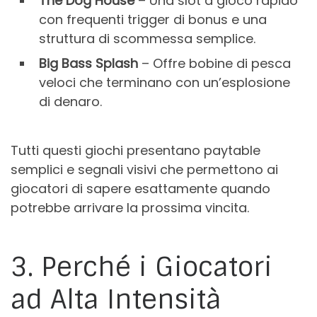
The Dog House
– Una slot a gioco rapido
con frequenti trigger di bonus e una
struttura di scommessa semplice.
Big Bass Splash
– Offre bobine di pesca
veloci che terminano con un’esplosione
di denaro.
Tutti questi giochi presentano paytable
semplici e segnali visivi che permettono ai
giocatori di sapere esattamente quando
potrebbe arrivare la prossima vincita.
3. Perché i Giocatori
ad Alta Intensità