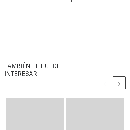
TAMBIÉN TE PUEDE
INTERESAR