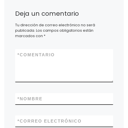
Deja un comentario
Tu dirección de correo electrónico no será
publicada.
Los campos obligatorios están
marcados con
*
*
COMENTARIO
*
NOMBRE
*
CORREO ELECTRÓNICO