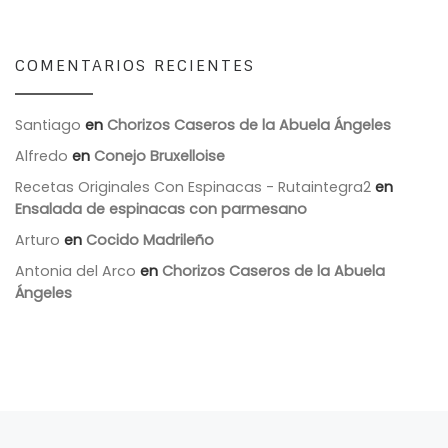
COMENTARIOS RECIENTES
Santiago
en
Chorizos Caseros de la Abuela Ángeles
Alfredo
en
Conejo Bruxelloise
Recetas Originales Con Espinacas - Rutaintegra2
en
Ensalada de espinacas con parmesano
Arturo
en
Cocido Madrileño
Antonia del Arco
en
Chorizos Caseros de la Abuela
Ángeles
Navegación de entradas
Entrada anterior