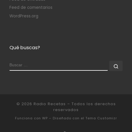
Feed de comentarios
WordPress.org
Qué buscas?
BUSCAR
Busc
© 2026
Radio Recetas
– Todos los derechos
reservados
Funciona con
WP
– Diseñado con el
Tema Customizr