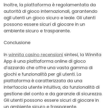
Inoltre, la piattaforma è regolamentata da
autorità di gioco internazionali, garantendo
agli utenti un gioco sicuro e leale. Gli utenti
possono essere sicuri di giocare in un
ambiente sicuro e trasparente.
Conclusione
In
winnita casino recensioni
sintesi, la Winnita
App è una piattaforma online di gioco
d’azzardo che offre una vasta gamma di
giochi e funzionalità per gli utenti. La
piattaforma è caratterizzata da una
interfaccia utente intuitiva, da funzionalità di
gestione del conto e da garanzie di sicurezza.
Gli utenti possono essere sicuri di giocare in
un ambiente sicuro e trasparente.