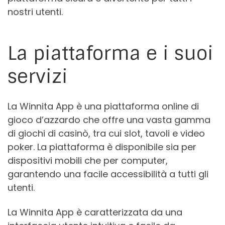
nostri utenti.
La piattaforma e i suoi
servizi
La Winnita App è una piattaforma online di
gioco d’azzardo che offre una vasta gamma
di giochi di casinò, tra cui slot, tavoli e video
poker. La piattaforma è disponibile sia per
dispositivi mobili che per computer,
garantendo una facile accessibilità a tutti gli
utenti.
La Winnita App è caratterizzata da una