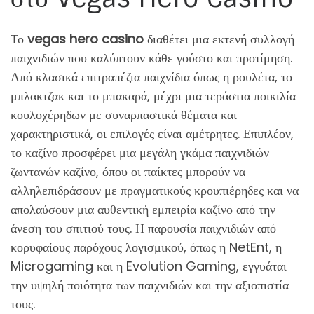
Το
vegas hero casino
διαθέτει μια εκτενή συλλογή
παιχνιδιών που καλύπτουν κάθε γούστο και προτίμηση.
Από κλασικά επιτραπέζια παιχνίδια όπως η ρουλέτα, το
μπλακτζακ και το μπακαρά, μέχρι μια τεράστια ποικιλία
κουλοχέρηδων με συναρπαστικά θέματα και
χαρακτηριστικά, οι επιλογές είναι αμέτρητες. Επιπλέον,
το καζίνο προσφέρει μια μεγάλη γκάμα παιχνιδιών
ζωντανών καζίνο, όπου οι παίκτες μπορούν να
αλληλεπιδράσουν με πραγματικούς κρουπιέρηδες και να
απολαύσουν μια αυθεντική εμπειρία καζίνο από την
άνεση του σπιτιού τους. Η παρουσία παιχνιδιών από
κορυφαίους παρόχους λογισμικού, όπως η NetEnt, η
Microgaming και η Evolution Gaming, εγγυάται
την υψηλή ποιότητα των παιχνιδιών και την αξιοπιστία
τους.