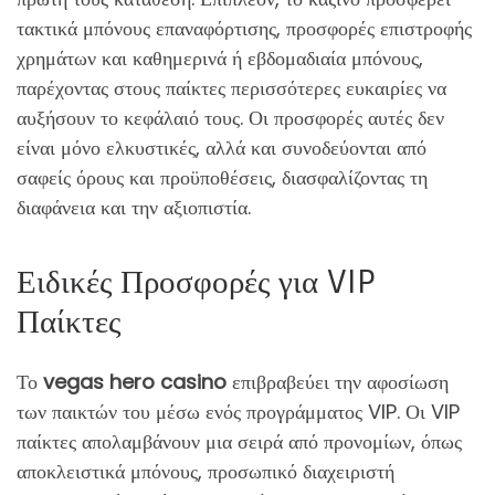
τακτικά μπόνους επαναφόρτισης, προσφορές επιστροφής
χρημάτων και καθημερινά ή εβδομαδιαία μπόνους,
παρέχοντας στους παίκτες περισσότερες ευκαιρίες να
αυξήσουν το κεφάλαιό τους. Οι προσφορές αυτές δεν
είναι μόνο ελκυστικές, αλλά και συνοδεύονται από
σαφείς όρους και προϋποθέσεις, διασφαλίζοντας τη
διαφάνεια και την αξιοπιστία.
Ειδικές Προσφορές για VIP
Παίκτες
Το
vegas hero casino
επιβραβεύει την αφοσίωση
των παικτών του μέσω ενός προγράμματος VIP. Οι VIP
παίκτες απολαμβάνουν μια σειρά από προνομίων, όπως
αποκλειστικά μπόνους, προσωπικό διαχειριστή