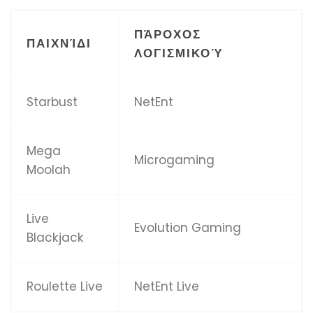
ΠΆΡΟΧΟΣ
ΠΑΙΧΝΊΔΙ
ΛΟΓΙΣΜΙΚΟΎ
Starbust
NetEnt
Mega
Microgaming
Moolah
Live
Evolution Gaming
Blackjack
Roulette Live
NetEnt Live