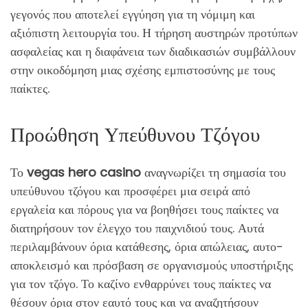
γεγονός που αποτελεί εγγύηση για τη νόμιμη και
αξιόπιστη λειτουργία του. Η τήρηση αυστηρών προτύπων
ασφαλείας και η διαφάνεια των διαδικασιών συμβάλλουν
στην οικοδόμηση μιας σχέσης εμπιστοσύνης με τους
παίκτες.
Προώθηση Υπεύθυνου Τζόγου
Το
vegas hero casino
αναγνωρίζει τη σημασία του
υπεύθυνου τζόγου και προσφέρει μια σειρά από
εργαλεία και πόρους για να βοηθήσει τους παίκτες να
διατηρήσουν τον έλεγχο του παιχνιδιού τους. Αυτά
περιλαμβάνουν όρια κατάθεσης, όρια απώλειας, αυτο-
αποκλεισμό και πρόσβαση σε οργανισμούς υποστήριξης
για τον τζόγο. Το καζίνο ενθαρρύνει τους παίκτες να
θέσουν όρια στον εαυτό τους και να αναζητήσουν