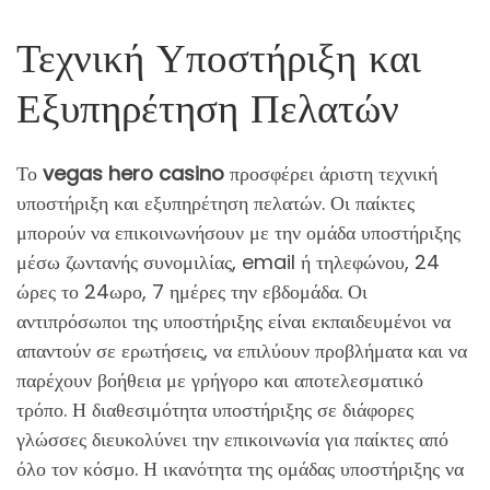
Τεχνική Υποστήριξη και
Εξυπηρέτηση Πελατών
Το
vegas hero casino
προσφέρει άριστη τεχνική
υποστήριξη και εξυπηρέτηση πελατών. Οι παίκτες
μπορούν να επικοινωνήσουν με την ομάδα υποστήριξης
μέσω ζωντανής συνομιλίας, email ή τηλεφώνου, 24
ώρες το 24ωρο, 7 ημέρες την εβδομάδα. Οι
αντιπρόσωποι της υποστήριξης είναι εκπαιδευμένοι να
απαντούν σε ερωτήσεις, να επιλύουν προβλήματα και να
παρέχουν βοήθεια με γρήγορο και αποτελεσματικό
τρόπο. Η διαθεσιμότητα υποστήριξης σε διάφορες
γλώσσες διευκολύνει την επικοινωνία για παίκτες από
όλο τον κόσμο. Η ικανότητα της ομάδας υποστήριξης να