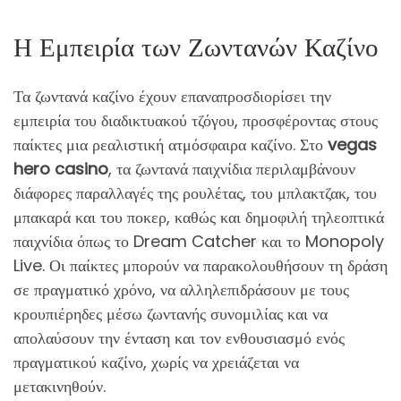
Η Εμπειρία των Ζωντανών Καζίνο
Τα ζωντανά καζίνο έχουν επαναπροσδιορίσει την
εμπειρία του διαδικτυακού τζόγου, προσφέροντας στους
παίκτες μια ρεαλιστική ατμόσφαιρα καζίνο. Στο
vegas
hero casino
, τα ζωντανά παιχνίδια περιλαμβάνουν
διάφορες παραλλαγές της ρουλέτας, του μπλακτζακ, του
μπακαρά και του ποκερ, καθώς και δημοφιλή τηλεοπτικά
παιχνίδια όπως το Dream Catcher και το Monopoly
Live. Οι παίκτες μπορούν να παρακολουθήσουν τη δράση
σε πραγματικό χρόνο, να αλληλεπιδράσουν με τους
κρουπιέρηδες μέσω ζωντανής συνομιλίας και να
απολαύσουν την ένταση και τον ενθουσιασμό ενός
πραγματικού καζίνο, χωρίς να χρειάζεται να
μετακινηθούν.