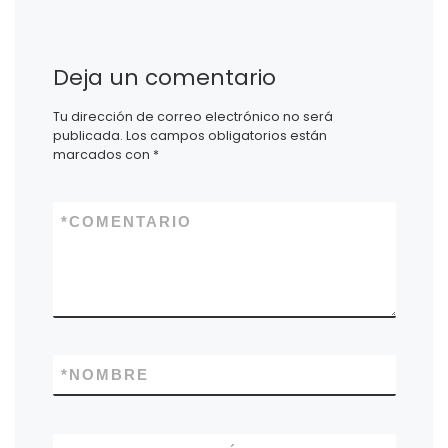
Deja un comentario
Tu dirección de correo electrónico no será
publicada.
Los campos obligatorios están
marcados con
*
*
COMENTARIO
*
NOMBRE