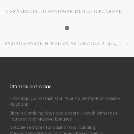
Navegación de entradas
Entrada anterior
SPÄNNANDE UTMANINGAR MED CHICKENROAD VÄNTAR DIG – NAVIGERA SÄKERT ÖVER VÄGEN IDAG
VOLVER A LA LISTA DE 
En
РАЗНООБРАЗИЕ ИГРОВЫХ АВТОМАТОВ И ЩЕДРЫЕ БОНУСЫ OLIMP CASINO ДЛЯ НОВЫХ ИГРОКОВ
Últimas entradas
From Sign‑Up to Cash‑Out: Your No Verification Casino
Playbook
Bitcoin Gambling Sites See Record Growth with Fresh
Features and Massive Bonuses
Notable features for casino fans including
thekingdomcasino.uk and rewarding gameplay