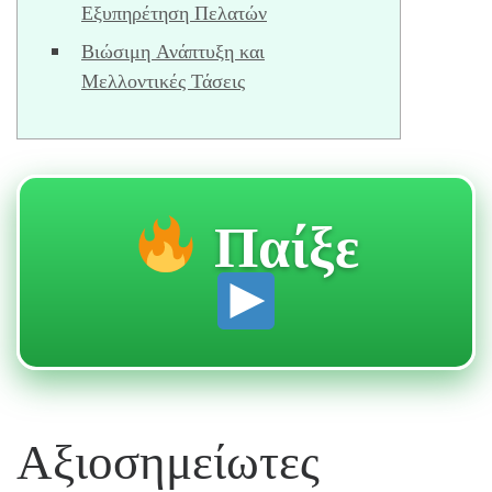
Εξυπηρέτηση Πελατών
Βιώσιμη Ανάπτυξη και
Μελλοντικές Τάσεις
Παίξε
Αξιοσημείωτες