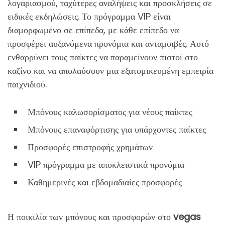
λογαριασμού, ταχύτερες αναλήψεις και προσκλήσεις σε
ειδικές εκδηλώσεις. Το πρόγραμμα VIP είναι
διαμορφωμένο σε επίπεδα, με κάθε επίπεδο να
προσφέρει αυξανόμενα προνόμια και ανταμοιβές. Αυτό
ενθαρρύνει τους παίκτες να παραμείνουν πιστοί στο
καζίνο και να απολαύσουν μια εξατομικευμένη εμπειρία
παιχνιδιού.
Μπόνους καλωσορίσματος για νέους παίκτες
Μπόνους επαναφόρτισης για υπάρχοντες παίκτες
Προσφορές επιστροφής χρημάτων
VIP πρόγραμμα με αποκλειστικά προνόμια
Καθημερινές και εβδομαδιαίες προσφορές
Η ποικιλία των μπόνους και προσφορών στο
vegas