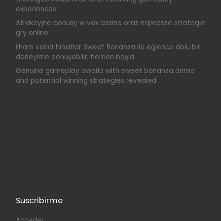
experiences
Atrakcyjne bonusy w vox casino oraz najlepsze strategie
gry online
İlham verici fırsatlar Sweet Bonanza ile eğlence dolu bir
deneyime dönüşebilir, hemen başla
Genuine gameplay awaits with sweet bonanza demo
and potential winning strategies revealed
Suscribirme
Acceder