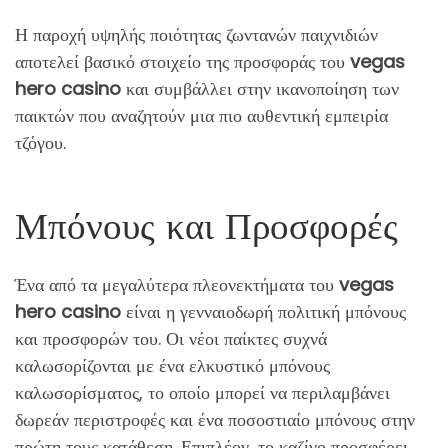
Η παροχή υψηλής ποιότητας ζωντανών παιχνιδιών
αποτελεί βασικό στοιχείο της προσφοράς του
vegas
hero casino
και συμβάλλει στην ικανοποίηση των
παικτών που αναζητούν μια πιο αυθεντική εμπειρία
τζόγου.
Μπόνους και Προσφορές
Ένα από τα μεγαλύτερα πλεονεκτήματα του
vegas
hero casino
είναι η γενναιοδωρή πολιτική μπόνους
και προσφορών του. Οι νέοι παίκτες συχνά
καλωσορίζονται με ένα ελκυστικό μπόνους
καλωσορίσματος, το οποίο μπορεί να περιλαμβάνει
δωρεάν περιστροφές και ένα ποσοστιαίο μπόνους στην
πρώτη τους κατάθεση. Επιπλέον, το καζίνο προσφέρει