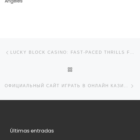
Ángeles
Navegación de entradas
Entrada anterior
LUCKY BLOCK CASINO: FAST‑PACED THRILLS FOR THE MODERN PLAYER
VOLVER A LA LISTA DE 
En
ОФИЦИАЛЬНЫЙ САЙТ ИГРАТЬ В ОНЛАЙН КАЗИНО PINCO.5803
Últimas entradas