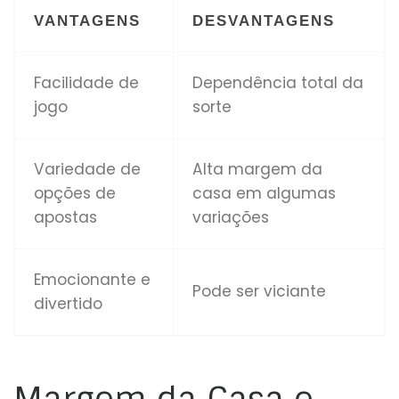
VANTAGENS
DESVANTAGENS
Facilidade de
Dependência total da
jogo
sorte
Variedade de
Alta margem da
opções de
casa em algumas
apostas
variações
Emocionante e
Pode ser viciante
divertido
Margem da Casa e