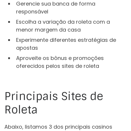
Gerencie sua banca de forma
responsável
Escolha a variação da roleta com a
menor margem da casa
Experimente diferentes estratégias de
apostas
Aproveite os bônus e promoções
oferecidos pelos sites de roleta
Principais Sites de
Roleta
Abaixo, listamos 3 dos principais casinos