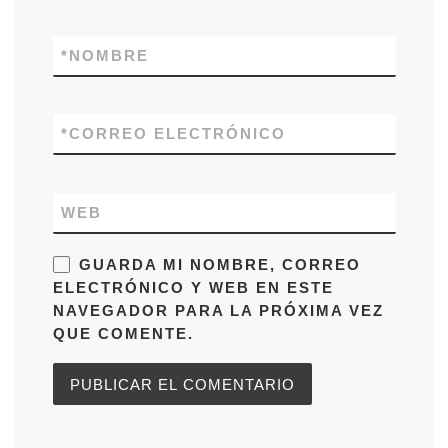
*
NOMBRE
*
CORREO ELECTRÓNICO
WEB
GUARDA MI NOMBRE, CORREO
ELECTRÓNICO Y WEB EN ESTE
NAVEGADOR PARA LA PRÓXIMA VEZ
QUE COMENTE.