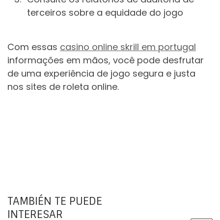
terceiros sobre a equidade do jogo
Com essas
casino online skrill em portugal
informações em mãos, você pode desfrutar
de uma experiência de jogo segura e justa
nos sites de roleta online.
TAMBIÉN TE PUEDE
INTERESAR