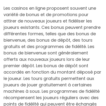
Les casinos en ligne proposent souvent une
variété de bonus et de promotions pour
attirer de nouveaux joueurs et fidéliser les
joueurs existants. Ces bonus peuvent prendre
différentes formes, telles que des bonus de
bienvenue, des bonus de dépôt, des tours
gratuits et des programmes de fidélité. Les
bonus de bienvenue sont généralement
offerts aux nouveaux joueurs lors de leur
premier dépôt. Les bonus de dépôt sont
accordés en fonction du montant déposé par
le joueur. Les tours gratuits permettent aux
joueurs de jouer gratuitement à certaines
machines à sous. Les programmes de fidélité
récompensent les joueurs réguliers avec des
points de fidélité qui peuvent être échangés