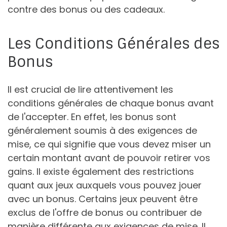
contre des bonus ou des cadeaux.
Les Conditions Générales des
Bonus
Il est crucial de lire attentivement les
conditions générales de chaque bonus avant
de l'accepter. En effet, les bonus sont
généralement soumis à des exigences de
mise, ce qui signifie que vous devez miser un
certain montant avant de pouvoir retirer vos
gains. Il existe également des restrictions
quant aux jeux auxquels vous pouvez jouer
avec un bonus. Certains jeux peuvent être
exclus de l'offre de bonus ou contribuer de
manière différente aux exigences de mise. Il