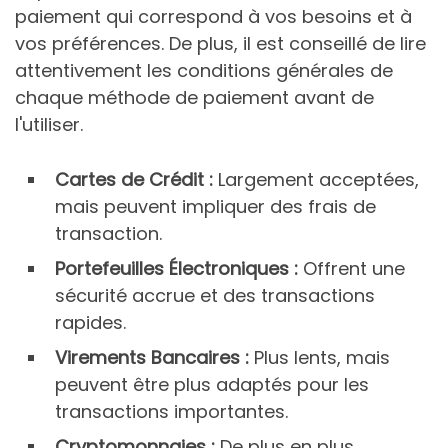
paiement qui correspond à vos besoins et à
vos préférences. De plus, il est conseillé de lire
attentivement les conditions générales de
chaque méthode de paiement avant de
l'utiliser.
Cartes de Crédit :
Largement acceptées,
mais peuvent impliquer des frais de
transaction.
Portefeuilles Électroniques :
Offrent une
sécurité accrue et des transactions
rapides.
Virements Bancaires :
Plus lents, mais
peuvent être plus adaptés pour les
transactions importantes.
Cryptomonnaies :
De plus en plus