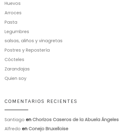
Huevos
Arroces
Pasta
Legumbres
salsas, aliños y vinagretas
Postres y Repostería
Cócteles
Zarandajas
Quien soy
COMENTARIOS RECIENTES
Santiago
en
Chorizos Caseros de la Abuela Ángeles
Alfredo
en
Conejo Bruxelloise