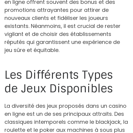
en ligne offrent souvent des bonus et des
promotions attrayantes pour attirer de
nouveaux clients et fidéliser les joueurs
existants. Néanmoins, il est crucial de rester
vigilant et de choisir des établissements
réputés qui garantissent une expérience de
jeu sûre et équitable.
Les Différents Types
de Jeux Disponibles
La diversité des jeux proposés dans un casino
en ligne est un de ses principaux attraits. Des
classiques intemporels comme le blackjack, la
roulette et le poker aux machines à sous plus