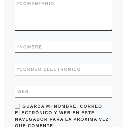
*
COMENTARIO
*
NOMBRE
*
CORREO ELECTRÓNICO
WEB
GUARDA MI NOMBRE, CORREO
ELECTRÓNICO Y WEB EN ESTE
NAVEGADOR PARA LA PRÓXIMA VEZ
QUE COMENTE.