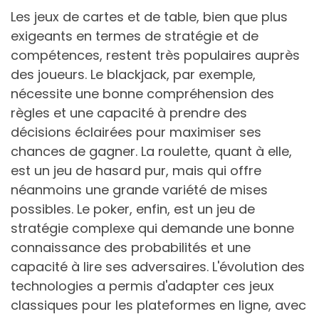
Les jeux de cartes et de table, bien que plus
exigeants en termes de stratégie et de
compétences, restent très populaires auprès
des joueurs. Le blackjack, par exemple,
nécessite une bonne compréhension des
règles et une capacité à prendre des
décisions éclairées pour maximiser ses
chances de gagner. La roulette, quant à elle,
est un jeu de hasard pur, mais qui offre
néanmoins une grande variété de mises
possibles. Le poker, enfin, est un jeu de
stratégie complexe qui demande une bonne
connaissance des probabilités et une
capacité à lire ses adversaires. L'évolution des
technologies a permis d'adapter ces jeux
classiques pour les plateformes en ligne, avec