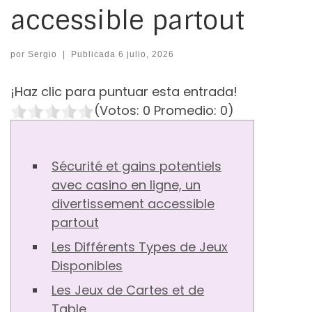
accessible partout
por
Sergio
|
Publicada
6 julio, 2026
¡Haz clic para puntuar esta entrada!
(Votos:
0
Promedio:
0
)
Sécurité et gains potentiels
avec casino en ligne, un
divertissement accessible
partout
Les Différents Types de Jeux
Disponibles
Les Jeux de Cartes et de
Table