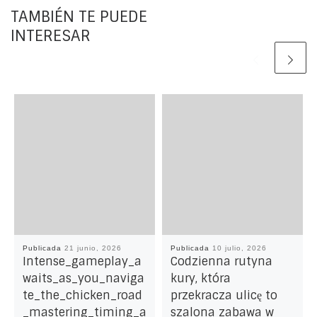
TAMBIÉN TE PUEDE
INTERESAR
Publicada
21 junio, 2026
Publicada
10 julio, 2026
Intense_gameplay_a
Codzienna rutyna
waits_as_you_naviga
kury, która
te_the_chicken_road
przekracza ulicę to
_mastering_timing_a
szalona zabawa w