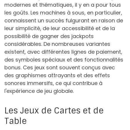
modernes et thématiques, il y en a pour tous
les goûts. Les machines à sous, en particulier,
connaissent un succès fulgurant en raison de
leur simplicité, de leur accessibilité et de la
possibilité de gagner des jackpots
considérables. De nombreuses variantes
existent, avec différentes lignes de paiement,
des symboles spéciaux et des fonctionnalités
bonus. Ces jeux sont souvent conçus avec
des graphismes attrayants et des effets
sonores immersifs, ce qui contribue à
l'expérience de jeu globale.
Les Jeux de Cartes et de
Table