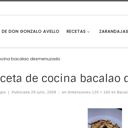
S DE DON GONZALO AVELLO
RECETAS
ZARANDAJA
ocina bacalao desmenuzado
ceta de cocina bacalao
gio
|
Publicada
29 julio, 2009
-
en dimensiones
120 × 160
en
Bacal
vegación de imágenes