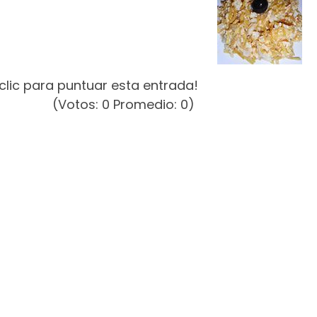
clic para puntuar esta entrada!
(Votos:
0
Promedio:
0
)