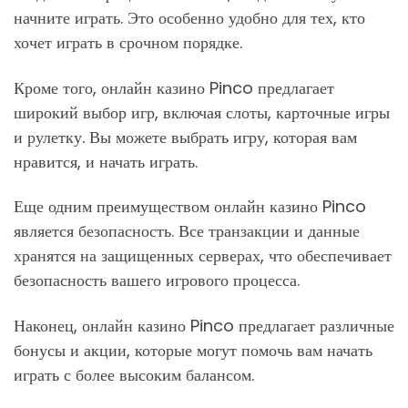
начните играть. Это особенно удобно для тех, кто
хочет играть в срочном порядке.
Кроме того, онлайн казино Pinco предлагает
широкий выбор игр, включая слоты, карточные игры
и рулетку. Вы можете выбрать игру, которая вам
нравится, и начать играть.
Еще одним преимуществом онлайн казино Pinco
является безопасность. Все транзакции и данные
хранятся на защищенных серверах, что обеспечивает
безопасность вашего игрового процесса.
Наконец, онлайн казино Pinco предлагает различные
бонусы и акции, которые могут помочь вам начать
играть с более высоким балансом.