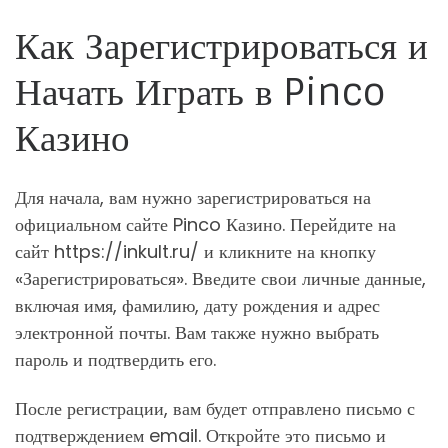
Как Зарегистрироваться и
Начать Играть в Pinco
Казино
Для начала, вам нужно зарегистрироваться на
официальном сайте Pinco Казино. Перейдите на
сайт https://inkult.ru/ и кликните на кнопку
«Зарегистрироваться». Введите свои личные данные,
включая имя, фамилию, дату рождения и адрес
электронной почты. Вам также нужно выбрать
пароль и подтвердить его.
После регистрации, вам будет отправлено письмо с
подтверждением email. Откройте это письмо и