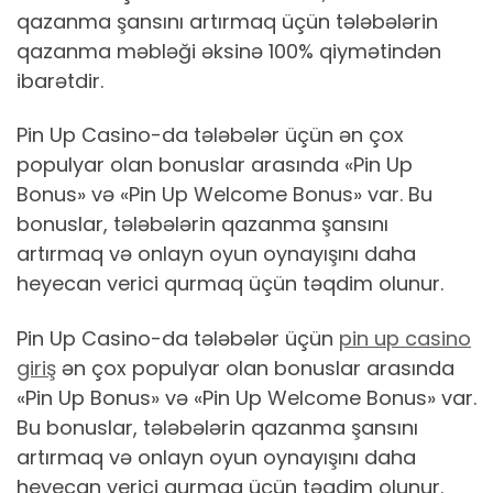
qazanma şansını artırmaq üçün tələbələrin
qazanma məbləği əksinə 100% qiymətindən
ibarətdir.
Pin Up Casino-da tələbələr üçün ən çox
populyar olan bonuslar arasında «Pin Up
Bonus» və «Pin Up Welcome Bonus» var. Bu
bonuslar, tələbələrin qazanma şansını
artırmaq və onlayn oyun oynayışını daha
heyecan verici qurmaq üçün təqdim olunur.
Pin Up Casino-da tələbələr üçün
pin up casino
giriş
ən çox populyar olan bonuslar arasında
«Pin Up Bonus» və «Pin Up Welcome Bonus» var.
Bu bonuslar, tələbələrin qazanma şansını
artırmaq və onlayn oyun oynayışını daha
heyecan verici qurmaq üçün təqdim olunur.