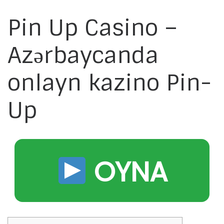
Pin Up Casino –
Azərbaycanda
onlayn kazino Pin-
Up
OYNA