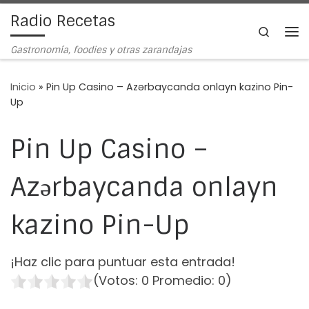
Radio Recetas
Saltar al contenido
Search
Me
Gastronomía, foodies y otras zarandajas
Inicio
»
Pin Up Casino – Azərbaycanda onlayn kazino Pin-
Up
Pin Up Casino –
Azərbaycanda onlayn
kazino Pin-Up
¡Haz clic para puntuar esta entrada!
(Votos:
0
Promedio:
0
)