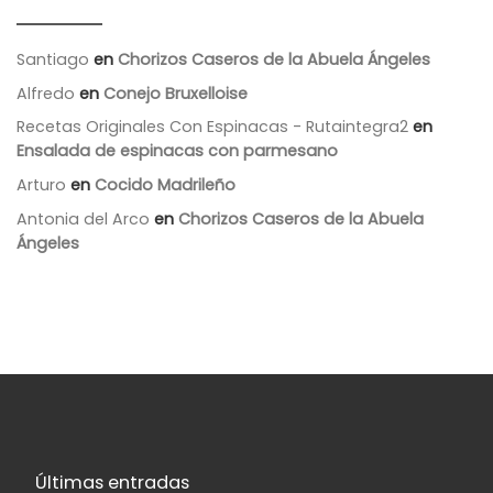
Santiago
en
Chorizos Caseros de la Abuela Ángeles
Alfredo
en
Conejo Bruxelloise
Recetas Originales Con Espinacas - Rutaintegra2
en
Ensalada de espinacas con parmesano
Arturo
en
Cocido Madrileño
Antonia del Arco
en
Chorizos Caseros de la Abuela
Ángeles
Últimas entradas