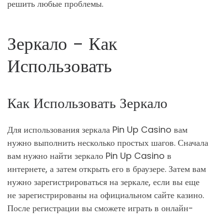
решить любые проблемы.
Зеркало – Как
Использовать
Как Использовать Зеркало
Для использования зеркала Pin Up Casino вам
нужно выполнить несколько простых шагов. Сначала
вам нужно найти зеркало Pin Up Casino в
интернете, а затем открыть его в браузере. Затем вам
нужно зарегистрироваться на зеркале, если вы еще
не зарегистрированы на официальном сайте казино.
После регистрации вы сможете играть в онлайн-