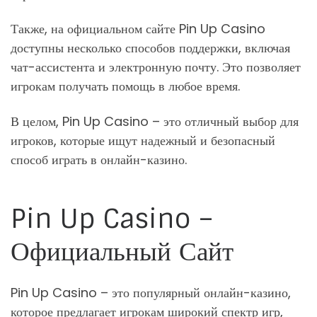
Также, на официальном сайте Pin Up Casino
доступны несколько способов поддержки, включая
чат-ассистента и электронную почту. Это позволяет
игрокам получать помощь в любое время.
В целом, Pin Up Casino – это отличный выбор для
игроков, которые ищут надежный и безопасный
способ играть в онлайн-казино.
Pin Up Casino –
Официальный Сайт
Pin Up Casino – это популярный онлайн-казино,
которое предлагает игрокам широкий спектр игр,