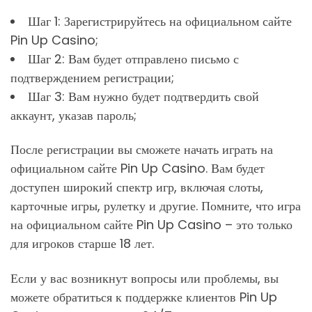
Шаг 1: Зарегистрируйтесь на официальном сайте
Pin Up Casino;
Шаг 2: Вам будет отправлено письмо с
подтверждением регистрации;
Шаг 3: Вам нужно будет подтвердить свой
аккаунт, указав пароль;
После регистрации вы сможете начать играть на
официальном сайте Pin Up Casino. Вам будет
доступен широкий спектр игр, включая слоты,
карточные игры, рулетку и другие. Помните, что игра
на официальном сайте Pin Up Casino – это только
для игроков старше 18 лет.
Если у вас возникнут вопросы или проблемы, вы
можете обратиться к поддержке клиентов Pin Up