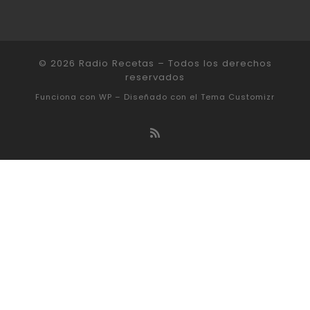
© 2026
Radio Recetas
– Todos los derechos
reservados
Funciona con
WP
– Diseñado con el
Tema Customizr