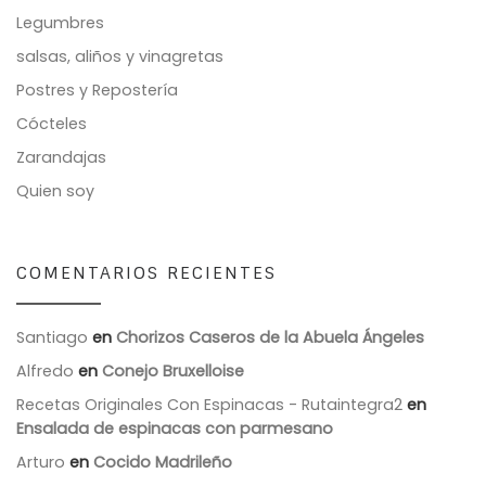
Legumbres
salsas, aliños y vinagretas
Postres y Repostería
Cócteles
Zarandajas
Quien soy
COMENTARIOS RECIENTES
Santiago
en
Chorizos Caseros de la Abuela Ángeles
Alfredo
en
Conejo Bruxelloise
Recetas Originales Con Espinacas - Rutaintegra2
en
Ensalada de espinacas con parmesano
Arturo
en
Cocido Madrileño