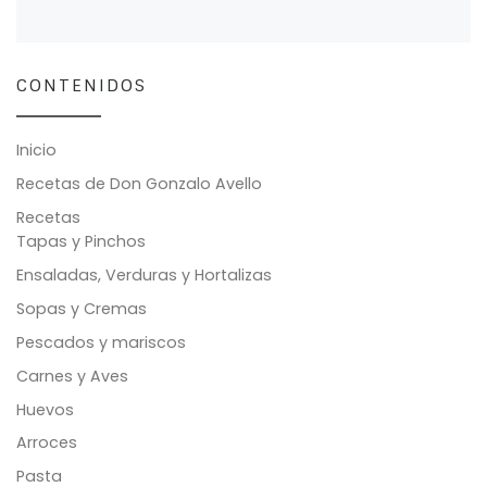
CONTENIDOS
Inicio
Recetas de Don Gonzalo Avello
Recetas
Tapas y Pinchos
Ensaladas, Verduras y Hortalizas
Sopas y Cremas
Pescados y mariscos
Carnes y Aves
Huevos
Arroces
Pasta