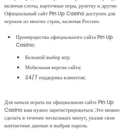
включая слоты, карточные игры, рулетку и другие.
Официальный сайт Pin Up Casino доступен для
игроков из многих стран, включая Россию.
Преимущества официального сайта Pin Up
Casino:
Большой выбор игр;
Мобильная версия сайта;
24/7 поддержка клиентов;
Для начала играть на официальном сайте Pin Up
Casino вам нужно зарегистрироваться. Это можно
сделать в течение нескольких минут, указав свои
контактные данные и выбрав пароль.