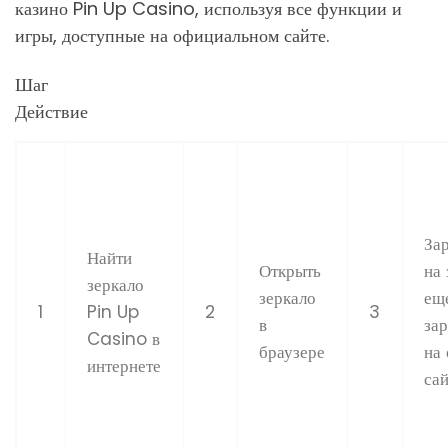
казино Pin Up Casino, используя все функции и
игры, доступные на официальном сайте.
Шаг
Действие
За
Найти
Открыть
на 
зеркало
зеркало
ещ
1
Pin Up
2
3
в
за
Casino в
браузере
на
интернете
са