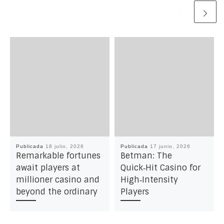
Publicada
18 julio, 2026
Publicada
17 junio, 2026
Remarkable fortunes
Betman: The
await players at
Quick‑Hit Casino for
millioner casino and
High‑Intensity
beyond the ordinary
Players