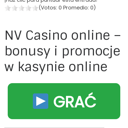
(Votos:
0
Promedio:
0
)
NV Casino online –
bonusy i promocje
w kasynie online
GRAĆ