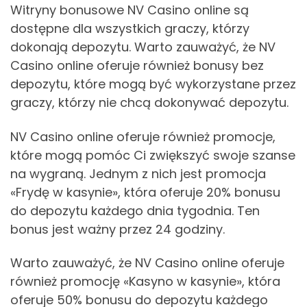
Witryny bonusowe NV Casino online są
dostępne dla wszystkich graczy, którzy
dokonają depozytu. Warto zauważyć, że NV
Casino online oferuje również bonusy bez
depozytu, które mogą być wykorzystane przez
graczy, którzy nie chcą dokonywać depozytu.
NV Casino online oferuje również promocje,
które mogą pomóc Ci zwiększyć swoje szanse
na wygraną. Jednym z nich jest promocja
«Frydę w kasynie», która oferuje 20% bonusu
do depozytu każdego dnia tygodnia. Ten
bonus jest ważny przez 24 godziny.
Warto zauważyć, że NV Casino online oferuje
również promocję «Kasyno w kasynie», która
oferuje 50% bonusu do depozytu każdego