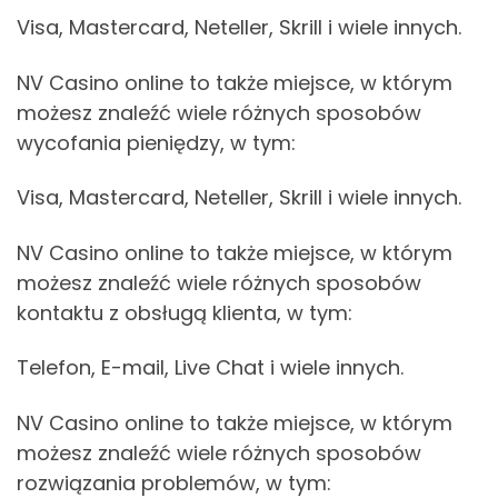
Visa, Mastercard, Neteller, Skrill i wiele innych.
NV Casino online to także miejsce, w którym
możesz znaleźć wiele różnych sposobów
wycofania pieniędzy, w tym:
Visa, Mastercard, Neteller, Skrill i wiele innych.
NV Casino online to także miejsce, w którym
możesz znaleźć wiele różnych sposobów
kontaktu z obsługą klienta, w tym:
Telefon, E-mail, Live Chat i wiele innych.
NV Casino online to także miejsce, w którym
możesz znaleźć wiele różnych sposobów
rozwiązania problemów, w tym: