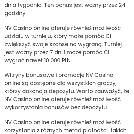
dnia tygodnia. Ten bonus jest ważny przez 24
godziny.
NV Casino online oferuje również możliwość
udziału w turnieju, który może pomóc Ci
zwiększyć swoje szanse na wygraną. Turniej
jest ważny przez 7 dni i może pomóc Ci
wygrać nawet 10 000 PLN.
Witryny bonusowe i promocje NV Casino
online są dostępne dla wszystkich graczy,
którzy dokonają depozytu. Warto zauważyć, że
NV Casino online oferuje również możliwość
wykorzystania bonusów bez depozytu.
NV Casino online oferuje również możliwość
korzystania z różnych metod płatności, takich