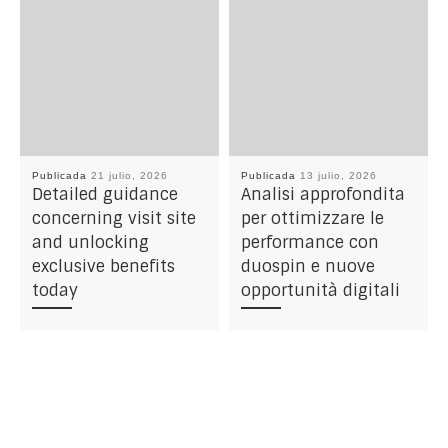
Publicada
21 julio, 2026
Publicada
13 julio, 2026
Detailed guidance
Analisi approfondita
concerning visit site
per ottimizzare le
and unlocking
performance con
exclusive benefits
duospin e nuove
today
opportunità digitali