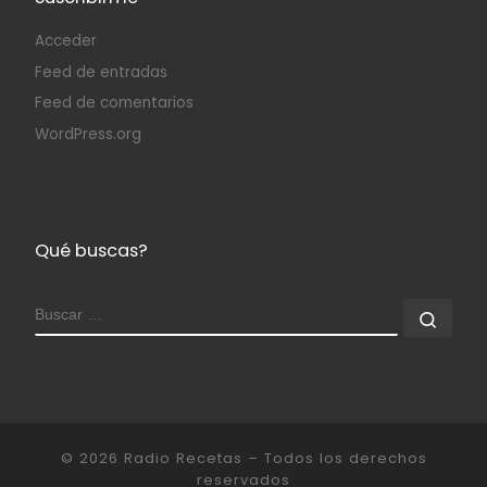
Acceder
Feed de entradas
Feed de comentarios
WordPress.org
Qué buscas?
BUSCAR
Busc
© 2026
Radio Recetas
– Todos los derechos
reservados