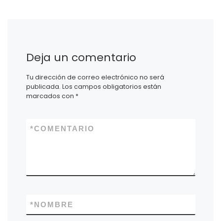
Deja un comentario
Tu dirección de correo electrónico no será
publicada.
Los campos obligatorios están
marcados con
*
*
COMENTARIO
*
NOMBRE