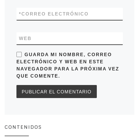
*
CORREO ELECTRÓNICO
WEB
GUARDA MI NOMBRE, CORREO
ELECTRÓNICO Y WEB EN ESTE
NAVEGADOR PARA LA PRÓXIMA VEZ
QUE COMENTE.
CONTENIDOS