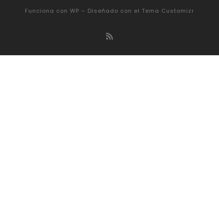
Funciona con
WP
– Diseñado con el
Tema Customizr