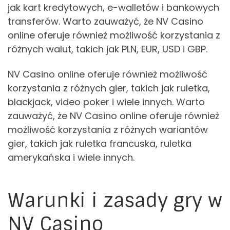
jak kart kredytowych, e-walletów i bankowych
transferów. Warto zauważyć, że NV Casino
online oferuje również możliwość korzystania z
różnych walut, takich jak PLN, EUR, USD i GBP.
NV Casino online oferuje również możliwość
korzystania z różnych gier, takich jak ruletka,
blackjack, video poker i wiele innych. Warto
zauważyć, że NV Casino online oferuje również
możliwość korzystania z różnych wariantów
gier, takich jak ruletka francuska, ruletka
amerykańska i wiele innych.
Warunki i zasady gry w
NV Casino