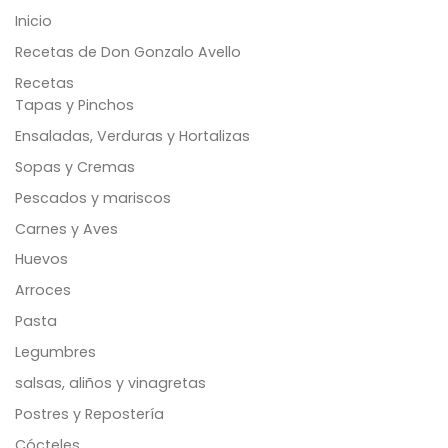
Inicio
Recetas de Don Gonzalo Avello
Recetas
Tapas y Pinchos
Ensaladas, Verduras y Hortalizas
Sopas y Cremas
Pescados y mariscos
Carnes y Aves
Huevos
Arroces
Pasta
Legumbres
salsas, aliños y vinagretas
Postres y Repostería
Cócteles