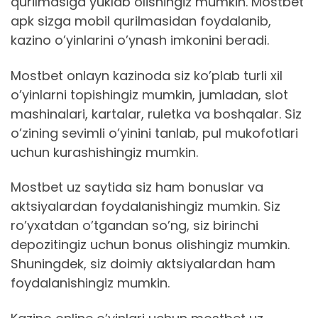
qurilmasiga yuklab olishingiz mumkin. Mostbet
apk sizga mobil qurilmasidan foydalanib,
kazino o’yinlarini o’ynash imkonini beradi.
Mostbet onlayn kazinoda siz ko’plab turli xil
o’yinlarni topishingiz mumkin, jumladan, slot
mashinalari, kartalar, ruletka va boshqalar. Siz
o’zining sevimli o’yinini tanlab, pul mukofotlari
uchun kurashishingiz mumkin.
Mostbet uz saytida siz ham bonuslar va
aktsiyalardan foydalanishingiz mumkin. Siz
ro’yxatdan o’tgandan so’ng, siz birinchi
depozitingiz uchun bonus olishingiz mumkin.
Shuningdek, siz doimiy aktsiyalardan ham
foydalanishingiz mumkin.