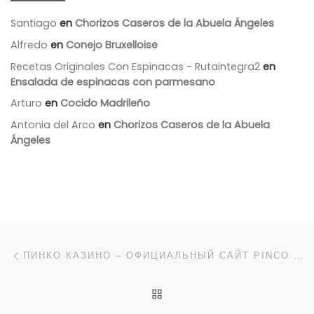
Santiago
en
Chorizos Caseros de la Abuela Ángeles
Alfredo
en
Conejo Bruxelloise
Recetas Originales Con Espinacas - Rutaintegra2
en
Ensalada de espinacas con parmesano
Arturo
en
Cocido Madrileño
Antonia del Arco
en
Chorizos Caseros de la Abuela
Ángeles
Navegación de entradas
Entrada anterior
ПИНКО КАЗИНО – ОФИЦИАЛЬНЫЙ САЙТ PINCO ИГРАТЬ ОНЛАЙН | ЗЕРКАЛО И ВХОД
VOLVER A LA LISTA DE 