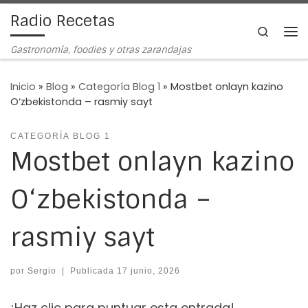
Radio Recetas
Saltar al contenido
Search
Me
Gastronomía, foodies y otras zarandajas
Inicio
»
Blog
»
Categoría Blog 1
»
Mostbet onlayn kazino
O‘zbekistonda – rasmiy sayt
CATEGORÍA BLOG 1
Mostbet onlayn kazino
O‘zbekistonda –
rasmiy sayt
por
Sergio
|
Publicada
17 junio, 2026
¡Haz clic para puntuar esta entrada!