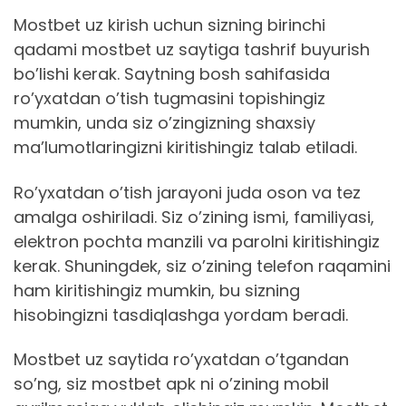
Mostbet uz kirish uchun sizning birinchi
qadami mostbet uz saytiga tashrif buyurish
bo’lishi kerak. Saytning bosh sahifasida
ro’yxatdan o’tish tugmasini topishingiz
mumkin, unda siz o’zingizning shaxsiy
ma’lumotlaringizni kiritishingiz talab etiladi.
Ro’yxatdan o’tish jarayoni juda oson va tez
amalga oshiriladi. Siz o’zining ismi, familiyasi,
elektron pochta manzili va parolni kiritishingiz
kerak. Shuningdek, siz o’zining telefon raqamini
ham kiritishingiz mumkin, bu sizning
hisobingizni tasdiqlashga yordam beradi.
Mostbet uz saytida ro’yxatdan o’tgandan
so’ng, siz mostbet apk ni o’zining mobil