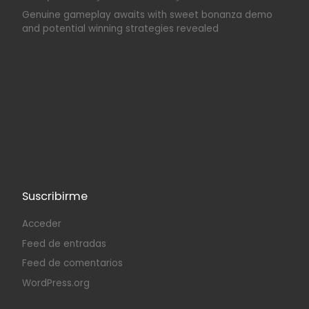
Genuine gameplay awaits with sweet bonanza demo
and potential winning strategies revealed
Suscribirme
Acceder
Feed de entradas
Feed de comentarios
WordPress.org