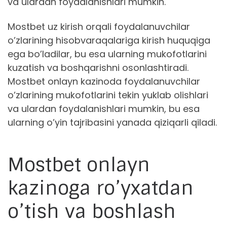
va ulardan foydalanishlari mumkin.
Mostbet uz kirish orqali foydalanuvchilar
o’zlarining hisobvaraqalariga kirish huquqiga
ega bo’ladilar, bu esa ularning mukofotlarini
kuzatish va boshqarishni osonlashtiradi.
Mostbet onlayn kazinoda foydalanuvchilar
o’zlarining mukofotlarini tekin yuklab olishlari
va ulardan foydalanishlari mumkin, bu esa
ularning o’yin tajribasini yanada qiziqarli qiladi.
Mostbet onlayn
kazinoga ro’yxatdan
o’tish va boshlash