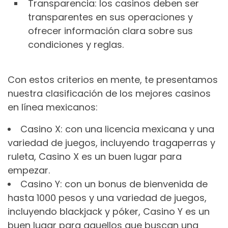
Transparencia: los casinos deben ser
transparentes en sus operaciones y
ofrecer información clara sobre sus
condiciones y reglas.
Con estos criterios en mente, te presentamos
nuestra clasificación de los mejores casinos
en línea mexicanos:
Casino X: con una licencia mexicana y una
variedad de juegos, incluyendo tragaperras y
ruleta, Casino X es un buen lugar para
empezar.
Casino Y: con un bonus de bienvenida de
hasta 1000 pesos y una variedad de juegos,
incluyendo blackjack y póker, Casino Y es un
buen lugar para aquellos que buscan una