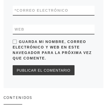
*
CORREO ELECTRÓNICO
WEB
GUARDA MI NOMBRE, CORREO
ELECTRÓNICO Y WEB EN ESTE
NAVEGADOR PARA LA PRÓXIMA VEZ
QUE COMENTE.
CONTENIDOS