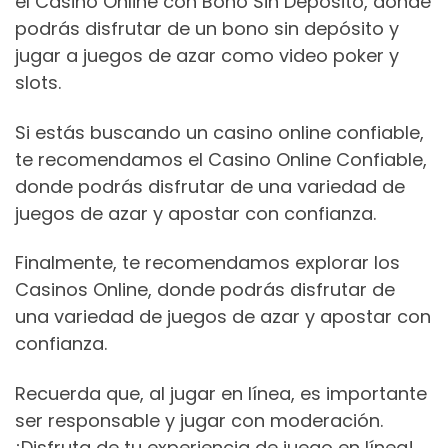
el Casino Online con Bono Sin Depósito, donde
podrás disfrutar de un bono sin depósito y
jugar a juegos de azar como video poker y
slots.
Si estás buscando un casino online confiable,
te recomendamos el Casino Online Confiable,
donde podrás disfrutar de una variedad de
juegos de azar y apostar con confianza.
Finalmente, te recomendamos explorar los
Casinos Online, donde podrás disfrutar de
una variedad de juegos de azar y apostar con
confianza.
Recuerda que, al jugar en línea, es importante
ser responsable y jugar con moderación.
¡Disfruta de tu experiencia de juego en línea!