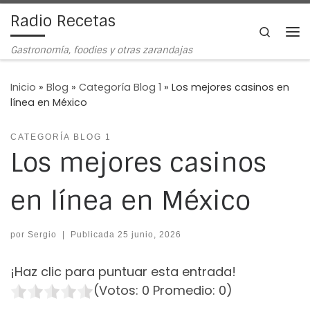
Radio Recetas
Saltar al contenido
Search
Me
Gastronomía, foodies y otras zarandajas
Inicio
»
Blog
»
Categoría Blog 1
»
Los mejores casinos en
línea en México
CATEGORÍA BLOG 1
Los mejores casinos
en línea en México
por
Sergio
|
Publicada
25 junio, 2026
¡Haz clic para puntuar esta entrada!
(Votos:
0
Promedio:
0
)