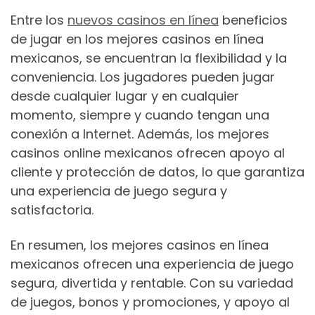
Entre los
nuevos casinos en línea
beneficios
de jugar en los mejores casinos en línea
mexicanos, se encuentran la flexibilidad y la
conveniencia. Los jugadores pueden jugar
desde cualquier lugar y en cualquier
momento, siempre y cuando tengan una
conexión a Internet. Además, los mejores
casinos online mexicanos ofrecen apoyo al
cliente y protección de datos, lo que garantiza
una experiencia de juego segura y
satisfactoria.
En resumen, los mejores casinos en línea
mexicanos ofrecen una experiencia de juego
segura, divertida y rentable. Con su variedad
de juegos, bonos y promociones, y apoyo al