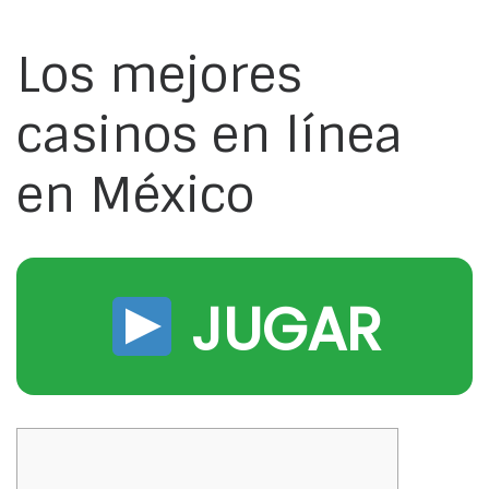
Los mejores
casinos en línea
en México
JUGAR