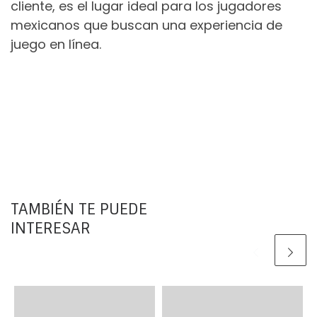
cliente, es el lugar ideal para los jugadores
mexicanos que buscan una experiencia de
juego en línea.
TAMBIÉN TE PUEDE
INTERESAR