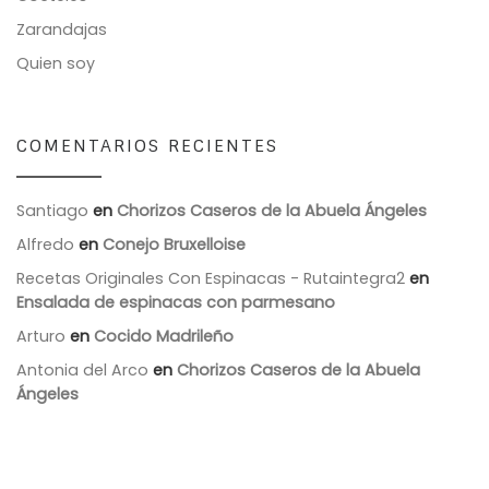
Zarandajas
Quien soy
COMENTARIOS RECIENTES
Santiago
en
Chorizos Caseros de la Abuela Ángeles
Alfredo
en
Conejo Bruxelloise
Recetas Originales Con Espinacas - Rutaintegra2
en
Ensalada de espinacas con parmesano
Arturo
en
Cocido Madrileño
Antonia del Arco
en
Chorizos Caseros de la Abuela
Ángeles