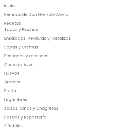
Inicio
Recetas de Don Gonzalo Avello
Recetas
Tapas y Pinchos
Ensaladas, Verduras y Hortalizas
Sopas y Cremas
Pescados y mariscos
Carnes y Aves
Huevos
Arroces
Pasta
Legumbres
salsas, aliños y vinagretas
Postres y Repostería
Cócteles