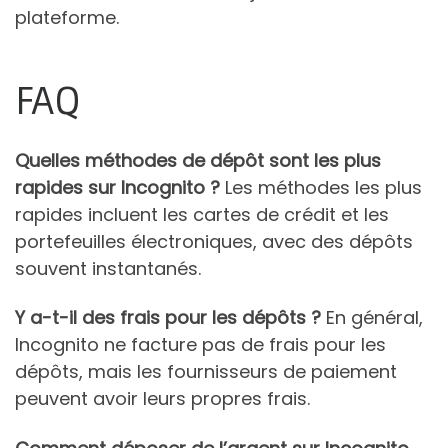
plateforme.
FAQ
Quelles méthodes de dépôt sont les plus
rapides sur Incognito ?
Les méthodes les plus
rapides incluent les cartes de crédit et les
portefeuilles électroniques, avec des dépôts
souvent instantanés.
Y a-t-il des frais pour les dépôts ?
En général,
Incognito ne facture pas de frais pour les
dépôts, mais les fournisseurs de paiement
peuvent avoir leurs propres frais.