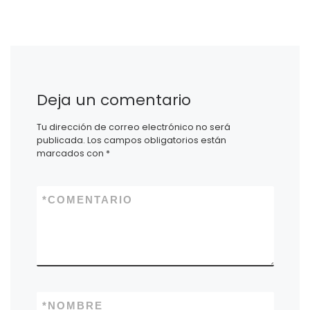
Deja un comentario
Tu dirección de correo electrónico no será
publicada.
Los campos obligatorios están
marcados con
*
*
COMENTARIO
*
NOMBRE