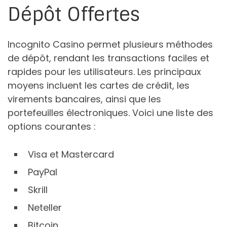
Dépôt Offertes
Incognito Casino permet plusieurs méthodes
de dépôt, rendant les transactions faciles et
rapides pour les utilisateurs. Les principaux
moyens incluent les cartes de crédit, les
virements bancaires, ainsi que les
portefeuilles électroniques. Voici une liste des
options courantes :
Visa et Mastercard
PayPal
Skrill
Neteller
Bitcoin