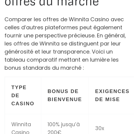
offres du marché
Comparer les offres de Winnita Casino avec
celles d’autres plateformes peut également
fournir une perspective précieuse. En général,
les offres de Winnita se distinguent par leur
générosité et leur transparence. Voici un
tableau comparatif mettant en lumière les
bonus standards du marché :
TYPE
BONUS DE
EXIGENCES
DE
BIENVENUE
DE MISE
CASINO
Winnita
100% jusqu’à
30x
Casino
200€