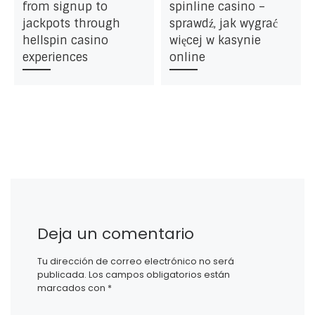
from signup to
spinline casino –
jackpots through
sprawdź, jak wygrać
hellspin casino
więcej w kasynie
experiences
online
Deja un comentario
Tu dirección de correo electrónico no será
publicada.
Los campos obligatorios están
marcados con
*