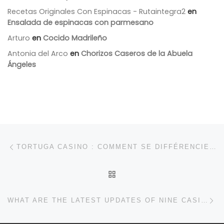
Recetas Originales Con Espinacas - Rutaintegra2
en
Ensalada de espinacas con parmesano
Arturo
en
Cocido Madrileño
Antonia del Arco
en
Chorizos Caseros de la Abuela
Ángeles
Navegación de entradas
Entrada anterior
TORTUGA CASINO : COMMENT SE DIFFÉRENCIE-T-IL DES AUTRES CASINOS ?
VOLVER A LA LISTA DE 
En
WHAT ARE THE LATEST UPDATES OF NINE CASINO IN 2023?