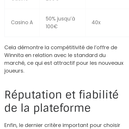
50% jusqu’à
Casino A
40x
100€
Cela démontre la compétitivité de l’offre de
Winnita en relation avec le standard du
marché, ce qui est attractif pour les nouveaux
joueurs.
Réputation et fiabilité
de la plateforme
Enfin, le dernier critère important pour choisir