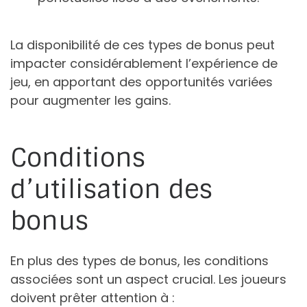
La disponibilité de ces types de bonus peut
impacter considérablement l’expérience de
jeu, en apportant des opportunités variées
pour augmenter les gains.
Conditions
d’utilisation des
bonus
En plus des types de bonus, les conditions
associées sont un aspect crucial. Les joueurs
doivent prêter attention à :