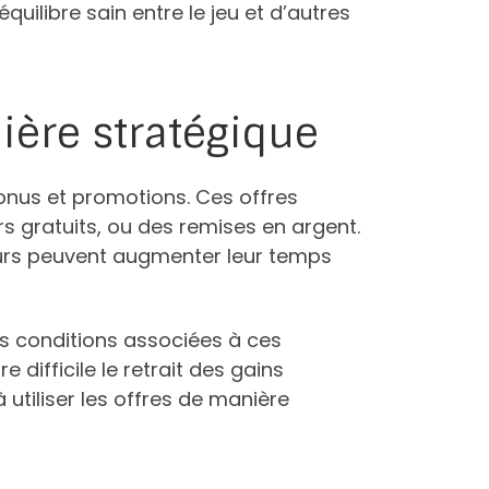
quilibre sain entre le jeu et d’autres
ière stratégique
onus et promotions. Ces offres
 gratuits, ou des remises en argent.
ueurs peuvent augmenter leur temps
es conditions associées à ces
difficile le retrait des gains
 utiliser les offres de manière