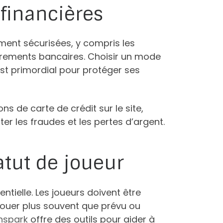
 financières
ment sécurisées, y compris les
 virements bancaires. Choisir un mode
est primordial pour protéger ses
ns de carte de crédit sur le site,
iter les fraudes et les pertes d’argent.
atut de joueur
ntielle. Les joueurs doivent être
ouer plus souvent que prévu ou
nspark
offre des outils pour aider à