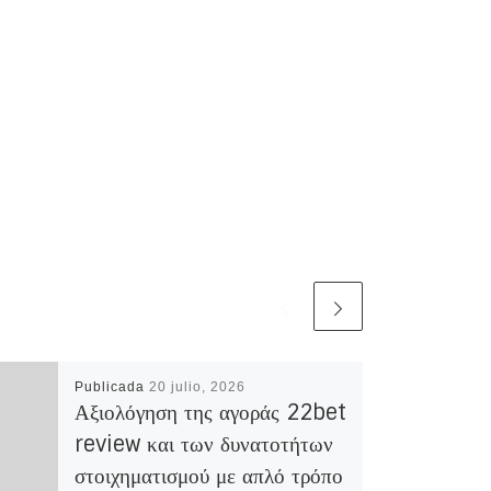
Publicada
20 julio, 2026
Αξιολόγηση της αγοράς 22bet
review και των δυνατοτήτων
στοιχηματισμού με απλό τρόπο