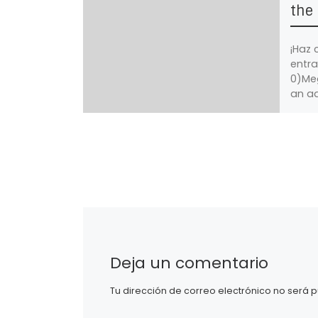
the 
¡Haz 
entra
0)Me
an ad
those
[…]
Deja un comentario
Tu dirección de correo electrónico no será p