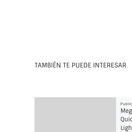
TAMBIÉN TE PUEDE INTERESAR
Publi
Meg
Qui
Ligh