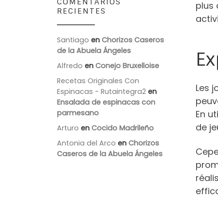
COMENTARIOS
plus 
RECIENTES
activ
Santiago
en
Chorizos Caseros
de la Abuela Ángeles
Ex
Alfredo
en
Conejo Bruxelloise
Recetas Originales Con
Les 
Espinacas - Rutaintegra2
en
peuv
Ensalada de espinacas con
parmesano
En ut
de je
Arturo
en
Cocido Madrileño
Antonia del Arco
en
Chorizos
Cepen
Caseros de la Abuela Ángeles
promo
réali
effic