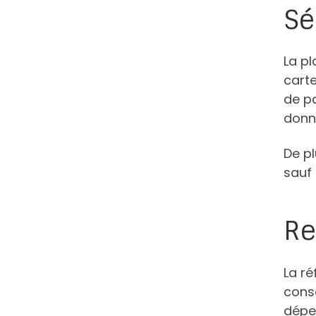
Sé
La p
carte
de pa
donn
De pl
sauf 
Re
La ré
cons
dépe