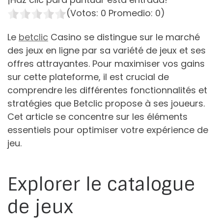
(Votos:
0
Promedio:
0
)
Le
betclic
Casino se distingue sur le marché
des jeux en ligne par sa variété de jeux et ses
offres attrayantes. Pour maximiser vos gains
sur cette plateforme, il est crucial de
comprendre les différentes fonctionnalités et
stratégies que Betclic propose à ses joueurs.
Cet article se concentre sur les éléments
essentiels pour optimiser votre expérience de
jeu.
Explorer le catalogue
de jeux