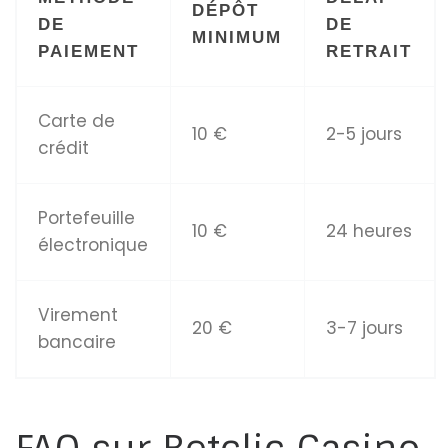
DÉPÔT
DE
DE
MINIMUM
PAIEMENT
RETRAIT
Carte de
10 €
2-5 jours
crédit
Portefeuille
10 €
24 heures
électronique
Virement
20 €
3-7 jours
bancaire