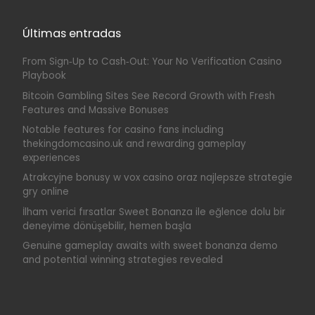
Últimas entradas
From Sign‑Up to Cash‑Out: Your No Verification Casino
Playbook
Bitcoin Gambling Sites See Record Growth with Fresh
Features and Massive Bonuses
Notable features for casino fans including
thekingdomcasino.uk and rewarding gameplay
experiences
Atrakcyjne bonusy w vox casino oraz najlepsze strategie
gry online
İlham verici fırsatlar Sweet Bonanza ile eğlence dolu bir
deneyime dönüşebilir, hemen başla
Genuine gameplay awaits with sweet bonanza demo
and potential winning strategies revealed