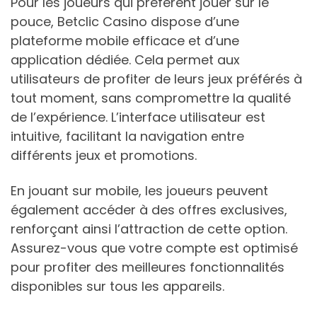
Pour les joueurs qui préfèrent jouer sur le
pouce, Betclic Casino dispose d’une
plateforme mobile efficace et d’une
application dédiée. Cela permet aux
utilisateurs de profiter de leurs jeux préférés à
tout moment, sans compromettre la qualité
de l’expérience. L’interface utilisateur est
intuitive, facilitant la navigation entre
différents jeux et promotions.
En jouant sur mobile, les joueurs peuvent
également accéder à des offres exclusives,
renforçant ainsi l’attraction de cette option.
Assurez-vous que votre compte est optimisé
pour profiter des meilleures fonctionnalités
disponibles sur tous les appareils.