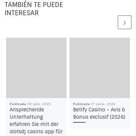
TAMBIÉN TE PUEDE
INTERESAR
Publicada
20 julio, 2026
Publicada
27 junio, 2026
Ansprechende
Betify Casino – Avis &
Unterhaltung
Bonus exclusif (2026)
erfahren Sie mit der
slotsdj casino app für