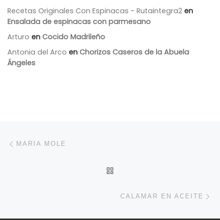
Recetas Originales Con Espinacas - Rutaintegra2
en
Ensalada de espinacas con parmesano
Arturo
en
Cocido Madrileño
Antonia del Arco
en
Chorizos Caseros de la Abuela
Ángeles
Navegación de entradas
Entrada anterior
MARIA MOLE
VOLVER A LA LISTA DE 
En
CALAMAR EN ACEITE