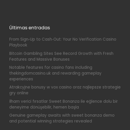
Últimas entradas
From Sign‑Up to Cash‑Out: Your No Verification Casino
Playbook
Bitcoin Gambling Sites See Record Growth with Fresh
Features and Massive Bonuses
Notable features for casino fans including
thekingdomcasino.uk and rewarding gameplay
experiences
Atrakcyjne bonusy w vox casino oraz najlepsze strategie
gry online
İlham verici fırsatlar Sweet Bonanza ile eğlence dolu bir
deneyime dönüşebilir, hemen başla
Genuine gameplay awaits with sweet bonanza demo
and potential winning strategies revealed