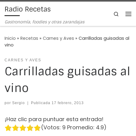
Radio Recetas
Saltar al contenido
Search
Me
Gastronomía, foodies y otras zarandajas
Inicio
»
Recetas
»
Carnes y Aves
»
Carrilladas guisadas al
vino
CARNES Y AVES
Carrilladas guisadas al
vino
por
Sergio
|
Publicada
17 febrero, 2013
¡Haz clic para puntuar esta entrada!
(Votos:
9
Promedio:
4.9
)