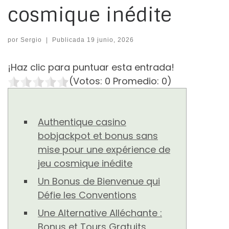
cosmique inédite
por
Sergio
|
Publicada
19 junio, 2026
¡Haz clic para puntuar esta entrada!
(Votos:
0
Promedio:
0
)
Authentique casino
bobjackpot et bonus sans
mise pour une expérience de
jeu cosmique inédite
Un Bonus de Bienvenue qui
Défie les Conventions
Une Alternative Alléchante :
Bonus et Tours Gratuits