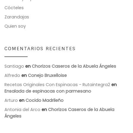
Cócteles
Zarandajas
Quien soy
COMENTARIOS RECIENTES
Santiago
en
Chorizos Caseros de la Abuela Ángeles
Alfredo
en
Conejo Bruxelloise
Recetas Originales Con Espinacas - Rutaintegra2
en
Ensalada de espinacas con parmesano
Arturo
en
Cocido Madrileño
Antonia del Arco
en
Chorizos Caseros de la Abuela
Ángeles