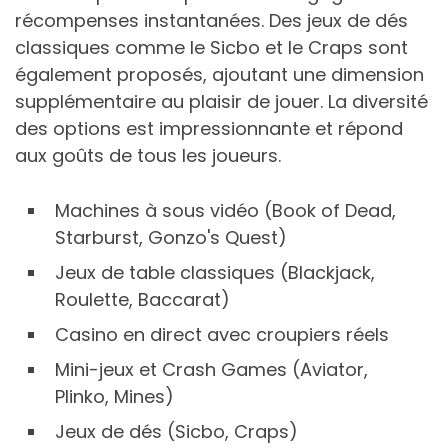
récompenses instantanées. Des jeux de dés
classiques comme le Sicbo et le Craps sont
également proposés, ajoutant une dimension
supplémentaire au plaisir de jouer. La diversité
des options est impressionnante et répond
aux goûts de tous les joueurs.
Machines à sous vidéo (Book of Dead,
Starburst, Gonzo's Quest)
Jeux de table classiques (Blackjack,
Roulette, Baccarat)
Casino en direct avec croupiers réels
Mini-jeux et Crash Games (Aviator,
Plinko, Mines)
Jeux de dés (Sicbo, Craps)