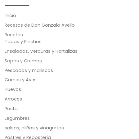
Inicio
Recetas de Don Gonzalo Avello
Recetas
Tapas y Pinchos
Ensaladas, Verduras y Hortalizas
Sopas y Cremas
Pescados y mariscos
Carnes y Aves
Huevos
Arroces
Pasta
Legumbres
salsas, aliños y vinagretas
Postres y Repostería