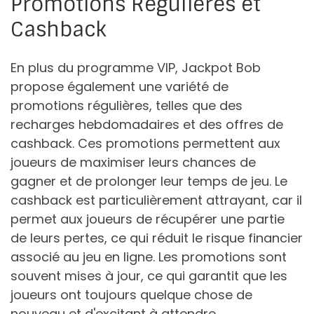
Promotions Régulières et
Cashback
En plus du programme VIP, Jackpot Bob
propose également une variété de
promotions régulières, telles que des
recharges hebdomadaires et des offres de
cashback. Ces promotions permettent aux
joueurs de maximiser leurs chances de
gagner et de prolonger leur temps de jeu. Le
cashback est particulièrement attrayant, car il
permet aux joueurs de récupérer une partie
de leurs pertes, ce qui réduit le risque financier
associé au jeu en ligne. Les promotions sont
souvent mises à jour, ce qui garantit que les
joueurs ont toujours quelque chose de
nouveau et d'excitant à attendre.