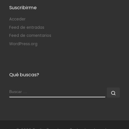
Suscribirme
Acceder
Feed de entradas
Feed de comentarios
WordPress.org
Qué buscas?
BUSCAR
Busc