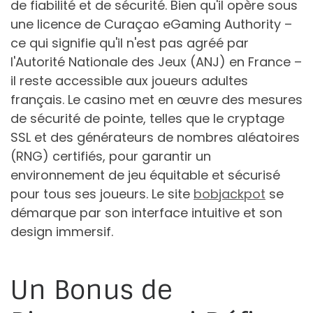
de fiabilité et de sécurité. Bien qu'il opère sous
une licence de Curaçao eGaming Authority –
ce qui signifie qu'il n'est pas agréé par
l'Autorité Nationale des Jeux (ANJ) en France –
il reste accessible aux joueurs adultes
français. Le casino met en œuvre des mesures
de sécurité de pointe, telles que le cryptage
SSL et des générateurs de nombres aléatoires
(RNG) certifiés, pour garantir un
environnement de jeu équitable et sécurisé
pour tous ses joueurs. Le site
bobjackpot
se
démarque par son interface intuitive et son
design immersif.
Un Bonus de