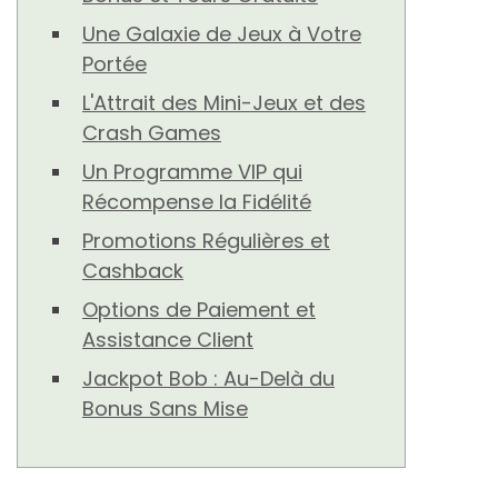
Une Galaxie de Jeux à Votre
Portée
L'Attrait des Mini-Jeux et des
Crash Games
Un Programme VIP qui
Récompense la Fidélité
Promotions Régulières et
Cashback
Options de Paiement et
Assistance Client
Jackpot Bob : Au-Delà du
Bonus Sans Mise