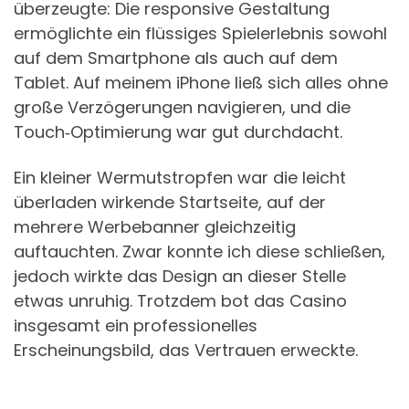
überzeugte: Die responsive Gestaltung
ermöglichte ein flüssiges Spielerlebnis sowohl
auf dem Smartphone als auch auf dem
Tablet. Auf meinem iPhone ließ sich alles ohne
große Verzögerungen navigieren, und die
Touch‑Optimierung war gut durchdacht.
Ein kleiner Wermutstropfen war die leicht
überladen wirkende Startseite, auf der
mehrere Werbebanner gleichzeitig
auftauchten. Zwar konnte ich diese schließen,
jedoch wirkte das Design an dieser Stelle
etwas unruhig. Trotzdem bot das Casino
insgesamt ein professionelles
Erscheinungsbild, das Vertrauen erweckte.