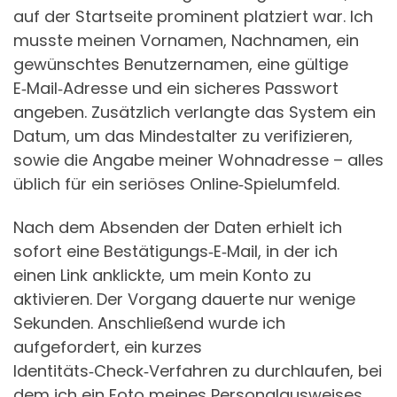
auf der Startseite prominent platziert war. Ich
musste meinen Vornamen, Nachnamen, ein
gewünschtes Benutzernamen, eine gültige
E‑Mail‑Adresse und ein sicheres Passwort
angeben. Zusätzlich verlangte das System ein
Datum, um das Mindestalter zu verifizieren,
sowie die Angabe meiner Wohnadresse – alles
üblich für ein seriöses Online‑Spielumfeld.
Nach dem Absenden der Daten erhielt ich
sofort eine Bestätigungs‑E‑Mail, in der ich
einen Link anklickte, um mein Konto zu
aktivieren. Der Vorgang dauerte nur wenige
Sekunden. Anschließend wurde ich
aufgefordert, ein kurzes
Identitäts‑Check‑Verfahren zu durchlaufen, bei
dem ich ein Foto meines Personalausweises