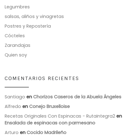
Legumbres
salsas, aliños y vinagretas
Postres y Repostería
Cócteles
Zarandajas
Quien soy
COMENTARIOS RECIENTES
Santiago
en
Chorizos Caseros de la Abuela Ángeles
Alfredo
en
Conejo Bruxelloise
Recetas Originales Con Espinacas - Rutaintegra2
en
Ensalada de espinacas con parmesano
Arturo
en
Cocido Madrileño