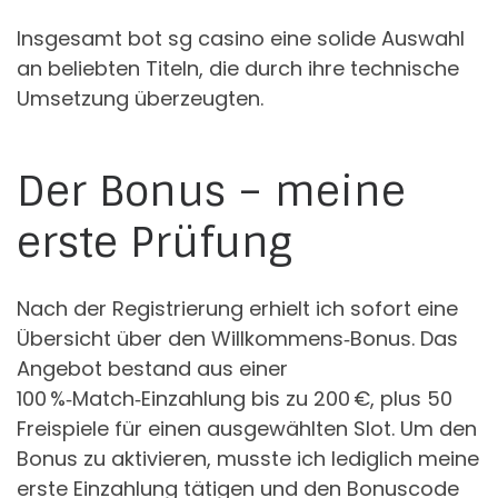
Insgesamt bot sg casino eine solide Auswahl
an beliebten Titeln, die durch ihre technische
Umsetzung überzeugten.
Der Bonus – meine
erste Prüfung
Nach der Registrierung erhielt ich sofort eine
Übersicht über den Willkommens‑Bonus. Das
Angebot bestand aus einer
100 %‑Match‑Einzahlung bis zu 200 €, plus 50
Freispiele für einen ausgewählten Slot. Um den
Bonus zu aktivieren, musste ich lediglich meine
erste Einzahlung tätigen und den Bonuscode