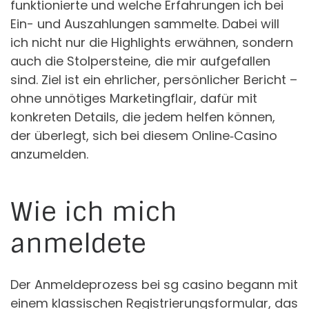
funktionierte und welche Erfahrungen ich bei
Ein- und Auszahlungen sammelte. Dabei will
ich nicht nur die Highlights erwähnen, sondern
auch die Stolpersteine, die mir aufgefallen
sind. Ziel ist ein ehrlicher, persönlicher Bericht –
ohne unnötiges Marketingflair, dafür mit
konkreten Details, die jedem helfen können,
der überlegt, sich bei diesem Online‑Casino
anzumelden.
Wie ich mich
anmeldete
Der Anmeldeprozess bei sg casino begann mit
einem klassischen Registrierungsformular, das