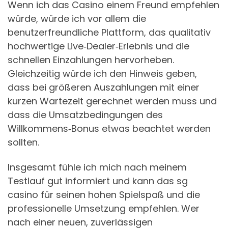
Wenn ich das Casino einem Freund empfehlen
würde, würde ich vor allem die
benutzerfreundliche Plattform, das qualitativ
hochwertige Live‑Dealer‑Erlebnis und die
schnellen Einzahlungen hervorheben.
Gleichzeitig würde ich den Hinweis geben,
dass bei größeren Auszahlungen mit einer
kurzen Wartezeit gerechnet werden muss und
dass die Umsatzbedingungen des
Willkommens‑Bonus etwas beachtet werden
sollten.
Insgesamt fühle ich mich nach meinem
Testlauf gut informiert und kann das sg
casino für seinen hohen Spielspaß und die
professionelle Umsetzung empfehlen. Wer
nach einer neuen, zuverlässigen