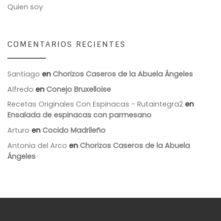
Quien soy
COMENTARIOS RECIENTES
Santiago
en
Chorizos Caseros de la Abuela Ángeles
Alfredo
en
Conejo Bruxelloise
Recetas Originales Con Espinacas - Rutaintegra2
en
Ensalada de espinacas con parmesano
Arturo
en
Cocido Madrileño
Antonia del Arco
en
Chorizos Caseros de la Abuela
Ángeles