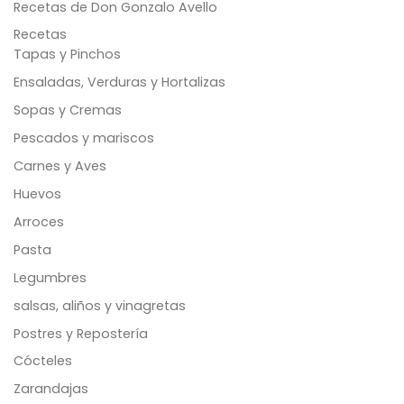
Recetas de Don Gonzalo Avello
Recetas
Tapas y Pinchos
Ensaladas, Verduras y Hortalizas
Sopas y Cremas
Pescados y mariscos
Carnes y Aves
Huevos
Arroces
Pasta
Legumbres
salsas, aliños y vinagretas
Postres y Repostería
Cócteles
Zarandajas