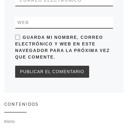
*
CORREO ELECTRÓNICO
WEB
GUARDA MI NOMBRE, CORREO
ELECTRÓNICO Y WEB EN ESTE
NAVEGADOR PARA LA PRÓXIMA VEZ
QUE COMENTE.
CONTENIDOS
Inicio