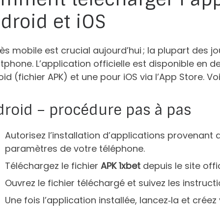
droid et iOS
ès mobile est crucial aujourd’hui ; la plupart des j
phone. L’application officielle est disponible en de
id (fichier APK) et une pour iOS via l’App Store. 
roid – procédure pas à pas
Autorisez l’installation d’applications provenant
paramètres de votre téléphone.
Téléchargez le fichier
APK 1xbet
depuis le site offic
Ouvrez le fichier téléchargé et suivez les instructi
Une fois l’application installée, lancez‑la et cr