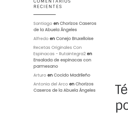
COMENTARIOS
RECIENTES
Santiago
en
Chorizos Caseros
de la Abuela Ángeles
Alfredo
en
Conejo Bruxelloise
Recetas Originales Con
Espinacas - Rutaintegra2
en
Ensalada de espinacas con
parmesano
Arturo
en
Cocido Madrileño
Té
Antonia del Arco
en
Chorizos
Caseros de la Abuela Ángeles
po