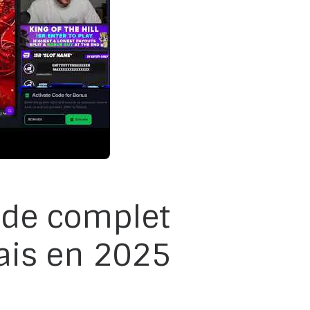
ide complet
ais en 2025