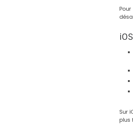
Pour 
désac
iOS
Sur i
plus 