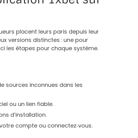
oueurs placent leurs paris depuis leur
ux versions distinctes : une pour
Voici les étapes pour chaque système.
 de sources inconnues dans les
iel ou un lien fiable.
ons d’installation.
éez votre compte ou connectez‑vous.