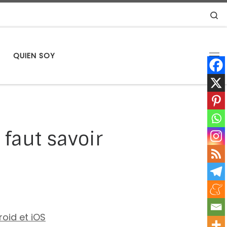
S
S
QUIEN SOY
Me
 faut savoir
oid et iOS