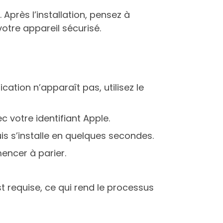
. Après l’installation, pensez à
otre appareil sécurisé.
ication n’apparaît pas, utilisez le
c votre identifiant Apple.
s s’installe en quelques secondes.
ncer à parier.
 requise, ce qui rend le processus