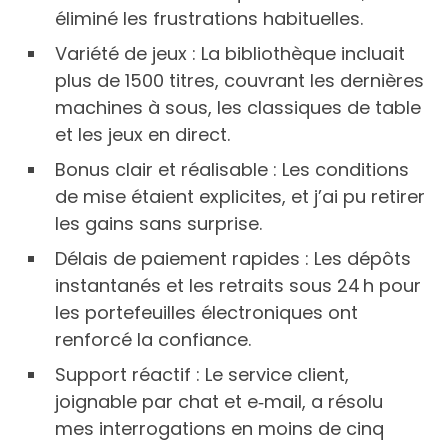
éliminé les frustrations habituelles.
Variété de jeux : La bibliothèque incluait
plus de 1500 titres, couvrant les dernières
machines à sous, les classiques de table
et les jeux en direct.
Bonus clair et réalisable : Les conditions
de mise étaient explicites, et j’ai pu retirer
les gains sans surprise.
Délais de paiement rapides : Les dépôts
instantanés et les retraits sous 24 h pour
les portefeuilles électroniques ont
renforcé la confiance.
Support réactif : Le service client,
joignable par chat et e‑mail, a résolu
mes interrogations en moins de cinq