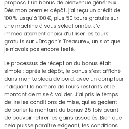
proposait un bonus de bienvenue généreux.
Dès mon premier dépôt, j’ai reçu un crédit de
100 % jusqu’à 100 €, plus 50 tours gratuits sur
une machine à sous sélectionnée. J’ai
immédiatement choisi d’utiliser les tours
gratuits sur « Dragon’s Treasure », un slot que
je n’avais pas encore testé.
Le processus de réception du bonus était
simple : après le dépôt, le bonus s’est affiché
dans mon tableau de bord, avec un compteur
indiquant le nombre de tours restants et le
montant de mise à valider. J’ai pris le temps
de lire les conditions de mise, qui exigeaient
de parier le montant du bonus 25 fois avant
de pouvoir retirer les gains associés. Bien que
cela puisse paraître exigeant, les conditions