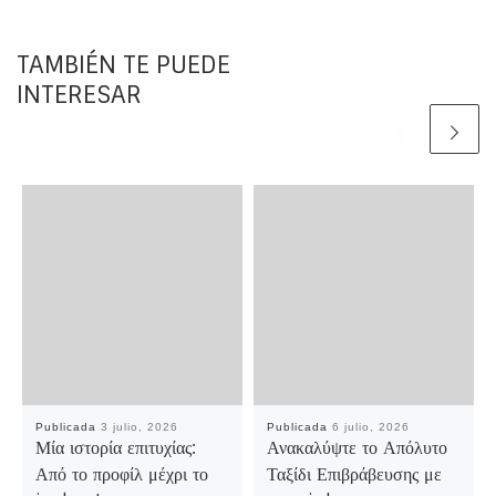
TAMBIÉN TE PUEDE
INTERESAR
Publicada
3 julio, 2026
Publicada
6 julio, 2026
Μία ιστορία επιτυχίας:
Ανακαλύψτε το Απόλυτο
Από το προφίλ μέχρι το
Ταξίδι Επιβράβευσης με