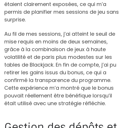
étaient clairement exposées, ce qui m’a
permis de planifier mes sessions de jeu sans
surprise.
Au fil de mes sessions, j’ai atteint le seuil de
mise requis en moins de deux semaines,
grâce à la combinaison de jeux à haute
volatilité et de paris plus modestes sur les
tables de Blackjack. En fin de compte, j’ai pu
retirer les gains issus du bonus, ce qui a
confirmé la transparence du programme.
Cette expérience m’a montré que le bonus
pouvait réellement être bénéfique lorsqu’il
était utilisé avec une stratégie réfléchie.
Gestion des dépôts et