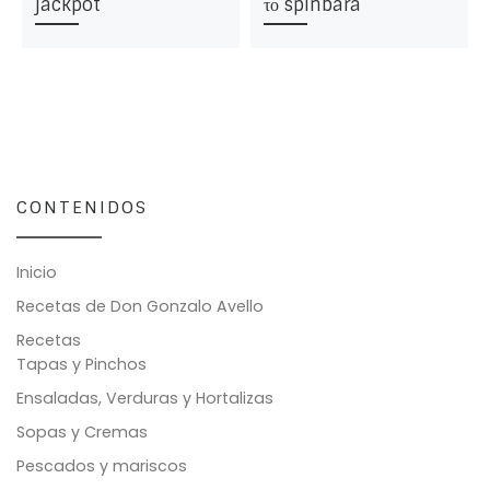
jackpot
το spinbara
CONTENIDOS
Inicio
Recetas de Don Gonzalo Avello
Recetas
Tapas y Pinchos
Ensaladas, Verduras y Hortalizas
Sopas y Cremas
Pescados y mariscos