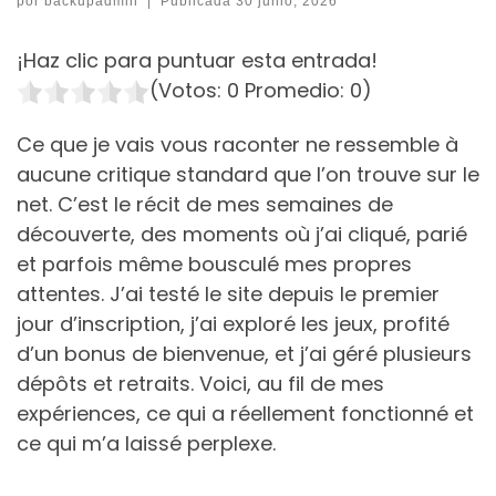
por
backupadmin
|
Publicada
30 junio, 2026
¡Haz clic para puntuar esta entrada!
(Votos:
0
Promedio:
0
)
Ce que je vais vous raconter ne ressemble à
aucune critique standard que l’on trouve sur le
net. C’est le récit de mes semaines de
découverte, des moments où j’ai cliqué, parié
et parfois même bousculé mes propres
attentes. J’ai testé le site depuis le premier
jour d’inscription, j’ai exploré les jeux, profité
d’un bonus de bienvenue, et j’ai géré plusieurs
dépôts et retraits. Voici, au fil de mes
expériences, ce qui a réellement fonctionné et
ce qui m’a laissé perplexe.