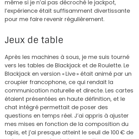
même si je n’ai pas décroché le jackpot,
l’expérience était suffisamment divertissante
pour me faire revenir régulièrement.
Jeux de table
Après les machines à sous, je me suis tourné
vers les tables de Blackjack et de Roulette. Le
Blackjack en version « Live » était animé par un
croupier francophone, ce qui rendait la
communication naturelle et directe. Les cartes
étaient présentées en haute définition, et le
chat intégré permettait de poser des
questions en temps réel. J’ai appris à ajuster
mes mises en fonction de la composition du
tapis, et j’ai presque atteint le seuil de 100 € de