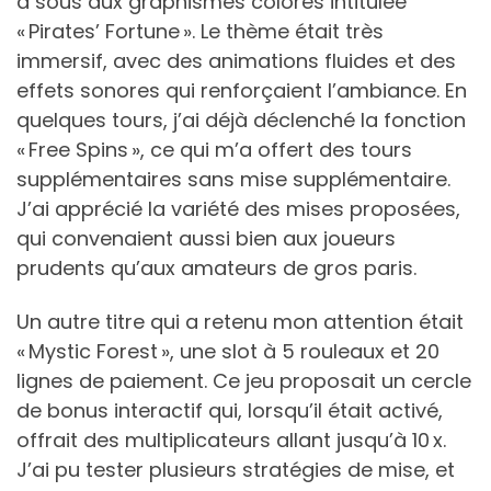
à sous aux graphismes colorés intitulée
« Pirates’ Fortune ». Le thème était très
immersif, avec des animations fluides et des
effets sonores qui renforçaient l’ambiance. En
quelques tours, j’ai déjà déclenché la fonction
« Free Spins », ce qui m’a offert des tours
supplémentaires sans mise supplémentaire.
J’ai apprécié la variété des mises proposées,
qui convenaient aussi bien aux joueurs
prudents qu’aux amateurs de gros paris.
Un autre titre qui a retenu mon attention était
« Mystic Forest », une slot à 5 rouleaux et 20
lignes de paiement. Ce jeu proposait un cercle
de bonus interactif qui, lorsqu’il était activé,
offrait des multiplicateurs allant jusqu’à 10 x.
J’ai pu tester plusieurs stratégies de mise, et