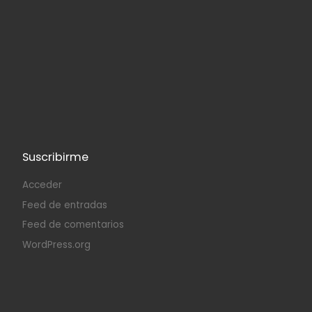
Suscribirme
Acceder
Feed de entradas
Feed de comentarios
WordPress.org