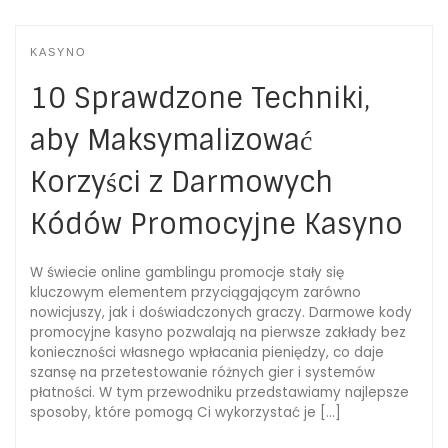
KASYNO
10 Sprawdzone Techniki,
aby Maksymalizować
Korzyści z Darmowych
Kódów Promocyjne Kasyno
W świecie online gamblingu promocje stały się
kluczowym elementem przyciągającym zarówno
nowicjuszy, jak i doświadczonych graczy. Darmowe kody
promocyjne kasyno pozwalają na pierwsze zakłady bez
konieczności własnego wpłacania pieniędzy, co daje
szansę na przetestowanie różnych gier i systemów
płatności. W tym przewodniku przedstawiamy najlepsze
sposoby, które pomogą Ci wykorzystać je […]