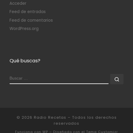
Acceder
Feed de entradas
Feed de comentarios
WordPress.org
Qué buscas?
BUSCAR
Busc
© 2026
Radio Recetas
– Todos los derechos
reservados
Funciona con
WP
– Diseñado con el
Tema Customizr