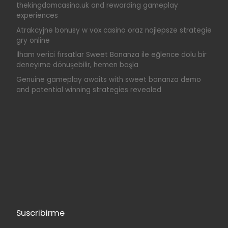
thekingdomcasino.uk and rewarding gameplay
experiences
Atrakcyjne bonusy w vox casino oraz najlepsze strategie
gry online
İlham verici fırsatlar Sweet Bonanza ile eğlence dolu bir
deneyime dönüşebilir, hemen başla
Genuine gameplay awaits with sweet bonanza demo
and potential winning strategies revealed
Suscribirme