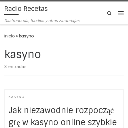
Radio Recetas
Saltar al contenido
Search
Me
Gastronomía, foodies y otras zarandajas
Inicio
»
kasyno
kasyno
3 entradas
KASYNO
Jak niezawodnie rozpocząć
grę w kasyno online szybkie