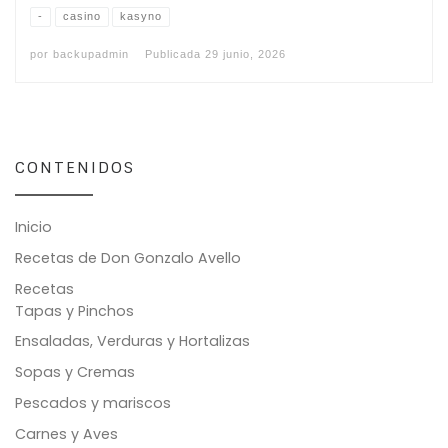
-
casino
kasyno
por
backupadmin
Publicada
29 junio, 2026
CONTENIDOS
Inicio
Recetas de Don Gonzalo Avello
Recetas
Tapas y Pinchos
Ensaladas, Verduras y Hortalizas
Sopas y Cremas
Pescados y mariscos
Carnes y Aves