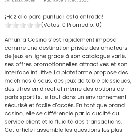
por
backupadmin
|
Publicada
7 julio, 2026
¡Haz clic para puntuar esta entrada!
(Votos:
0
Promedio:
0
)
Amunra Casino s’est rapidement imposé
comme une destination prisée des amateurs
de jeux en ligne grâce à son catalogue varié,
ses offres promotionnelles attractives et son
interface intuitive. La plateforme propose des
machines à sous, des jeux de table classiques,
des titres en direct et même des options de
paris sportifs, le tout dans un environnement
sécurisé et facile d’accès. En tant que brand
casino, elle se différencie par la qualité du
service client et la fluidité des transactions.
Cet article rassemble les questions les plus