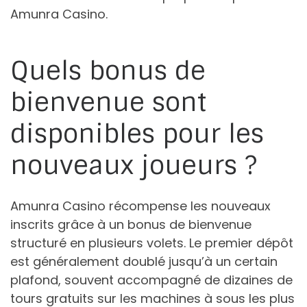
Amunra Casino.
Quels bonus de
bienvenue sont
disponibles pour les
nouveaux joueurs ?
Amunra Casino récompense les nouveaux
inscrits grâce à un bonus de bienvenue
structuré en plusieurs volets. Le premier dépôt
est généralement doublé jusqu’à un certain
plafond, souvent accompagné de dizaines de
tours gratuits sur les machines à sous les plus