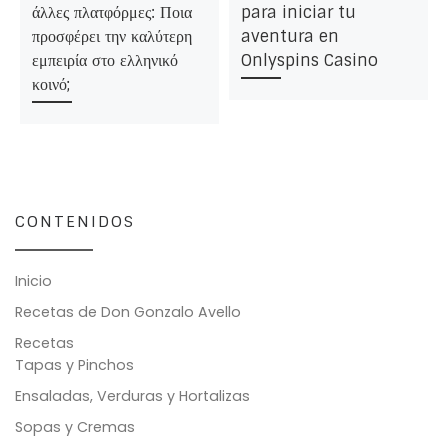
άλλες πλατφόρμες: Ποια
para iniciar tu
προσφέρει την καλύτερη
aventura en
εμπειρία στο ελληνικό
Onlyspins Casino
κοινό;
CONTENIDOS
Inicio
Recetas de Don Gonzalo Avello
Recetas
Tapas y Pinchos
Ensaladas, Verduras y Hortalizas
Sopas y Cremas