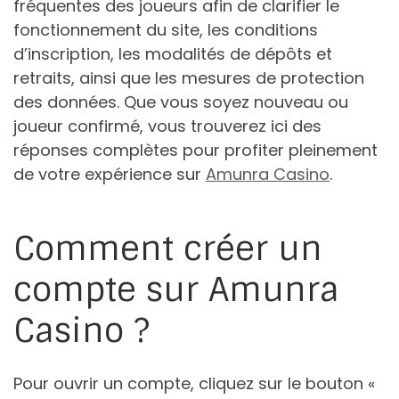
fréquentes des joueurs afin de clarifier le
fonctionnement du site, les conditions
d’inscription, les modalités de dépôts et
retraits, ainsi que les mesures de protection
des données. Que vous soyez nouveau ou
joueur confirmé, vous trouverez ici des
réponses complètes pour profiter pleinement
de votre expérience sur
Amunra Casino
.
Comment créer un
compte sur Amunra
Casino ?
Pour ouvrir un compte, cliquez sur le bouton «