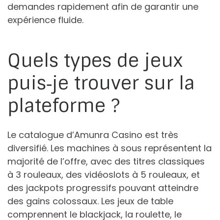
demandes rapidement afin de garantir une
expérience fluide.
Quels types de jeux
puis‑je trouver sur la
plateforme ?
Le catalogue d’Amunra Casino est très
diversifié. Les machines à sous représentent la
majorité de l’offre, avec des titres classiques
à 3 rouleaux, des vidéoslots à 5 rouleaux, et
des jackpots progressifs pouvant atteindre
des gains colossaux. Les jeux de table
comprennent le blackjack, la roulette, le