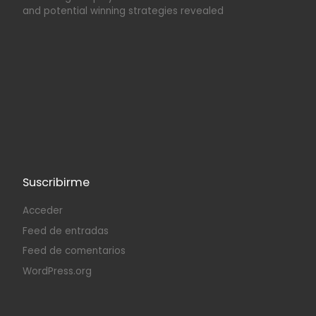
and potential winning strategies revealed
Suscribirme
Acceder
Feed de entradas
Feed de comentarios
WordPress.org