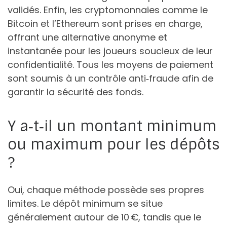
validés. Enfin, les cryptomonnaies comme le
Bitcoin et l’Ethereum sont prises en charge,
offrant une alternative anonyme et
instantanée pour les joueurs soucieux de leur
confidentialité. Tous les moyens de paiement
sont soumis à un contrôle anti‑fraude afin de
garantir la sécurité des fonds.
Y a‑t‑il un montant minimum
ou maximum pour les dépôts
?
Oui, chaque méthode possède ses propres
limites. Le dépôt minimum se situe
généralement autour de 10 €, tandis que le