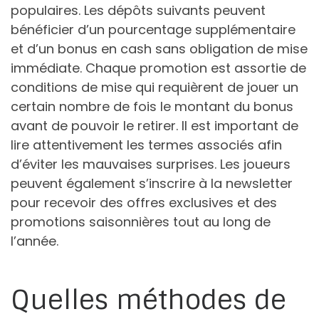
populaires. Les dépôts suivants peuvent
bénéficier d’un pourcentage supplémentaire
et d’un bonus en cash sans obligation de mise
immédiate. Chaque promotion est assortie de
conditions de mise qui requièrent de jouer un
certain nombre de fois le montant du bonus
avant de pouvoir le retirer. Il est important de
lire attentivement les termes associés afin
d’éviter les mauvaises surprises. Les joueurs
peuvent également s’inscrire à la newsletter
pour recevoir des offres exclusives et des
promotions saisonnières tout au long de
l’année.
Quelles méthodes de