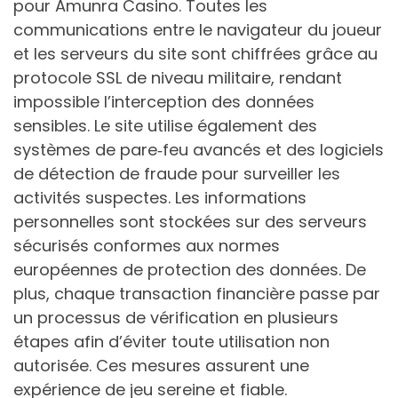
pour Amunra Casino. Toutes les
communications entre le navigateur du joueur
et les serveurs du site sont chiffrées grâce au
protocole SSL de niveau militaire, rendant
impossible l’interception des données
sensibles. Le site utilise également des
systèmes de pare‑feu avancés et des logiciels
de détection de fraude pour surveiller les
activités suspectes. Les informations
personnelles sont stockées sur des serveurs
sécurisés conformes aux normes
européennes de protection des données. De
plus, chaque transaction financière passe par
un processus de vérification en plusieurs
étapes afin d’éviter toute utilisation non
autorisée. Ces mesures assurent une
expérience de jeu sereine et fiable.