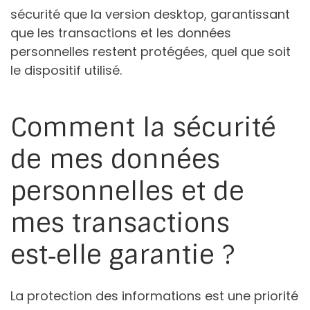
sécurité que la version desktop, garantissant
que les transactions et les données
personnelles restent protégées, quel que soit
le dispositif utilisé.
Comment la sécurité
de mes données
personnelles et de
mes transactions
est‑elle garantie ?
La protection des informations est une priorité