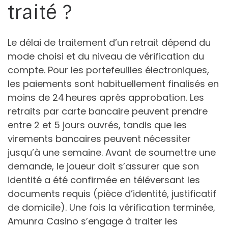
traité ?
Le délai de traitement d’un retrait dépend du
mode choisi et du niveau de vérification du
compte. Pour les portefeuilles électroniques,
les paiements sont habituellement finalisés en
moins de 24 heures après approbation. Les
retraits par carte bancaire peuvent prendre
entre 2 et 5 jours ouvrés, tandis que les
virements bancaires peuvent nécessiter
jusqu’à une semaine. Avant de soumettre une
demande, le joueur doit s’assurer que son
identité a été confirmée en téléversant les
documents requis (pièce d’identité, justificatif
de domicile). Une fois la vérification terminée,
Amunra Casino s’engage à traiter les