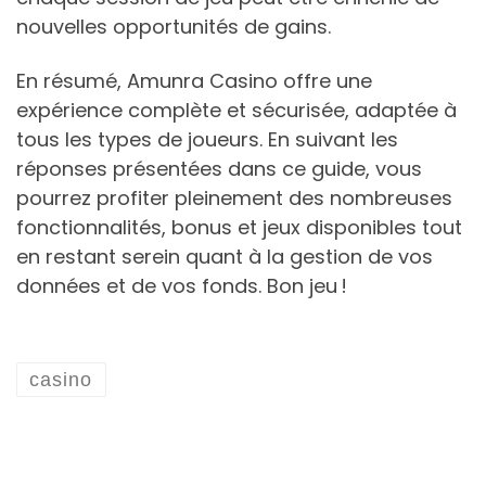
nouvelles opportunités de gains.
En résumé, Amunra Casino offre une
expérience complète et sécurisée, adaptée à
tous les types de joueurs. En suivant les
réponses présentées dans ce guide, vous
pourrez profiter pleinement des nombreuses
fonctionnalités, bonus et jeux disponibles tout
en restant serein quant à la gestion de vos
données et de vos fonds. Bon jeu !
casino