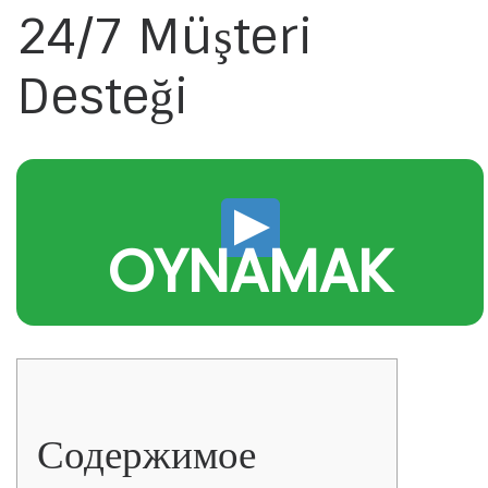
24/7 Müşteri
Desteği
OYNAMAK
Содержимое