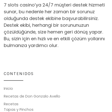
7 slots casino’ya 24/7 müşteri destek hizmeti
sunar, bu nedenle her zaman bir sorunuz
olduğunda destek ekibine başvurabilirsiniz.
Destek ekibi, herhangi bir sorununuzun
çözüldüğünde, size hemen geri dönüş yapar.
Bu, sizin için en hızlı ve en etkili çözüm yollarını
bulmanıza yardımcı olur.
CONTENIDOS
Inicio
Recetas de Don Gonzalo Avello
Recetas
Tapas y Pinchos