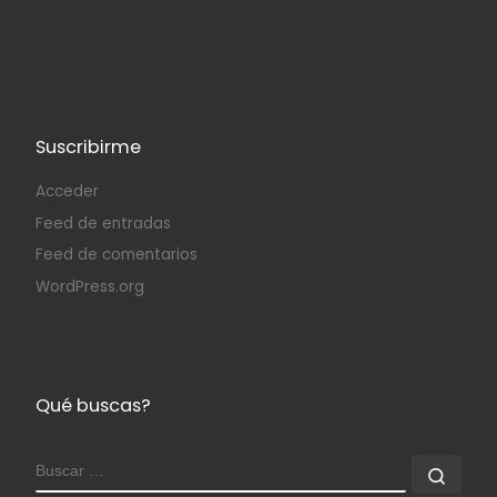
Suscribirme
Acceder
Feed de entradas
Feed de comentarios
WordPress.org
Qué buscas?
BUSCAR
Busc