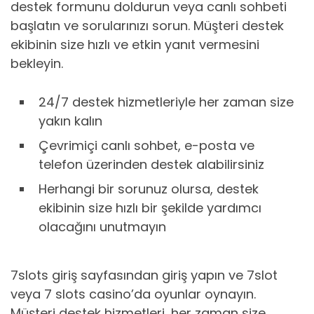
destek formunu doldurun veya canlı sohbeti
başlatın ve sorularınızı sorun. Müşteri destek
ekibinin size hızlı ve etkin yanıt vermesini
bekleyin.
24/7 destek hizmetleriyle her zaman size
yakın kalın
Çevrimiçi canlı sohbet, e-posta ve
telefon üzerinden destek alabilirsiniz
Herhangi bir sorunuz olursa, destek
ekibinin size hızlı bir şekilde yardımcı
olacağını unutmayın
7slots giriş sayfasından giriş yapın ve 7slot
veya 7 slots casino’da oyunlar oynayın.
Müşteri destek hizmetleri, her zaman size