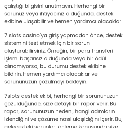
çalıştığı bilgisini unutmayın. Herhangi bir
sorunuz veya ihtiyacınız olduğunda, destek
ekibine ulaşabilir ve hemen yardımcı olacaklar.
7 slots casino’ya giriş yapmadan önce, destek
sistemini test etmek için bir sorun
oluşturabilirsiniz. Örneğin, bir para transferi
işlemi başarısız olduğunda veya bir ödül
alınamıyorsa, bu durumu destek ekibine
bildirin. Hemen yardımcı olacaklar ve
sorununuzun çözülmeyi bekleyin.
7slots destek ekibi, herhangi bir sorununuzun
çözüldüğünde, size detaylı bir rapor verir. Bu
rapor, sorununuzun nedeni, hangi adımların
izlendiğini ve çözüme nasıl ulaşıldığını içerir. Bu,
gelecekteki sorunları önleme konusunda size