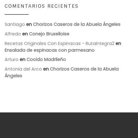
COMENTARIOS RECIENTES
Santiago
en
Chorizos Caseros de la Abuela Ángeles
Alfredo
en
Conejo Bruxelloise
Recetas Originales Con Espinacas - Rutaintegra2
en
Ensalada de espinacas con parmesano
Arturo
en
Cocido Madrileño
Antonia del Arco
en
Chorizos Caseros de la Abuela
Ángeles