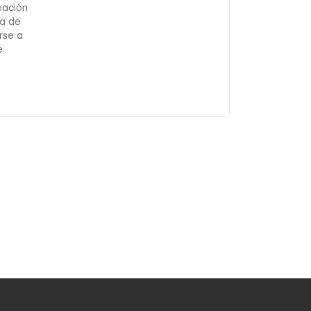
eación
ra de
rse a
e