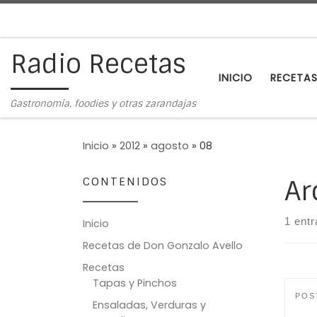
Saltar al contenido
Radio Recetas
INICIO
RECETA
Gastronomía, foodies y otras zarandajas
Inicio
»
2012
»
agosto
»
08
CONTENIDOS
Ar
1 ent
Inicio
Recetas de Don Gonzalo Avello
Recetas
Tapas y Pinchos
POS
Ensaladas, Verduras y