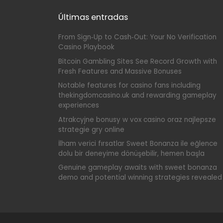
Últimas entradas
From Sign‑Up to Cash‑Out: Your No Verification
Casino Playbook
Bitcoin Gambling Sites See Record Growth with
Fresh Features and Massive Bonuses
Notable features for casino fans including
thekingdomcasino.uk and rewarding gameplay
experiences
Atrakcyjne bonusy w vox casino oraz najlepsze
strategie gry online
İlham verici fırsatlar Sweet Bonanza ile eğlence
dolu bir deneyime dönüşebilir, hemen başla
Genuine gameplay awaits with sweet bonanza
demo and potential winning strategies revealed