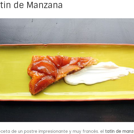
tin de Manzana
eceta de un postre impresionante y muy francés. el
tatin de man