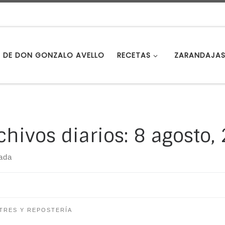
S DE DON GONZALO AVELLO
RECETAS
ZARANDAJA
chivos diarios:
8 agosto,
rada
TRES Y REPOSTERÍA