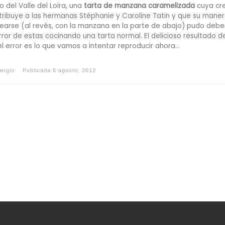
co del Valle del Loira, una
tarta de manzana caramelizada
cuya cr
tribuye a las hermanas Stéphanie y Caroline Tatin y que su mane
earse (al revés, con la manzana en la parte de abajo) pudo debe
rror de estas cocinando una tarta normal. El delicioso resultado d
l error es lo que vamos a intentar reproducir ahora…
ergio
Publicada
8 agosto, 2012