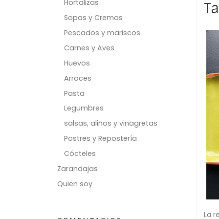
Hortalizas
Ta
Sopas y Cremas
Pescados y mariscos
Carnes y Aves
Huevos
Arroces
Pasta
Legumbres
salsas, aliños y vinagretas
Postres y Repostería
Cócteles
Zarandajas
Quien soy
La r