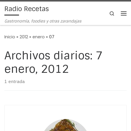
Radio Recetas
Saltar al contenido
Search
Me
Gastronomía, foodies y otras zarandajas
Inicio
»
2012
»
enero
»
07
Archivos diarios:
7
enero, 2012
1 entrada