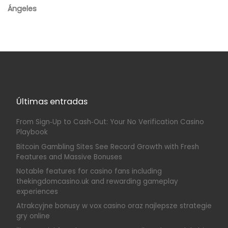
Ángeles
Últimas entradas
From Sign‑Up to Cash‑Out: Your No Verification Casino
Playbook
Bitcoin Gambling Sites See Record Growth with Fresh
Features and Massive Bonuses
Notable features for casino fans including
thekingdomcasino.uk and rewarding gameplay
experiences
Atrakcyjne bonusy w vox casino oraz najlepsze strategie
gry online