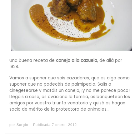
Una buena receta de
conejo a la cazuela
, de allá por
1928.
Vamos a suponer que sois cazadores, que es algo como
suponer que no padecéis de palmipedia. Salís a
cinegetearse y matáis un conejo, ¡y no me parece poco!.
Llegáis a casa, os ovaciona la familia, os banquetean los
amigos por vuestro triunfo venatorio y quizá os hagan
socio de mérito de la protectora de animales…
por
Sergio
Publicada
7 enero, 2012