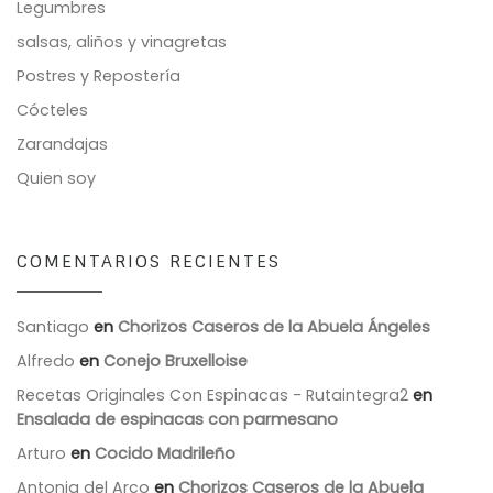
Legumbres
salsas, aliños y vinagretas
Postres y Repostería
Cócteles
Zarandajas
Quien soy
COMENTARIOS RECIENTES
Santiago
en
Chorizos Caseros de la Abuela Ángeles
Alfredo
en
Conejo Bruxelloise
Recetas Originales Con Espinacas - Rutaintegra2
en
Ensalada de espinacas con parmesano
Arturo
en
Cocido Madrileño
Antonia del Arco
en
Chorizos Caseros de la Abuela