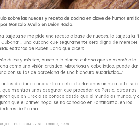
culo sobre las nueces y receta de cocina en clave de humor emiti
 por Gonzalo Avello en Unión Radio.
na tarjeta se me pide una receta a base de nueces, la tarjeta la f
 Cubana”… Una cubana que seguramente será digna de merecer
llas estrofas de Rubén Darío que dicen:
sía dulce y mística, busca a la blanca cubana que se asomó a la
ana como una visión artística. Misteriosa y cabalística, puede dar
ana con su faz de porcelana de una blancura eucarística…”
 antes de dar a conocer la receta, charlaremos un momento sobr
, que mientras unos aseguran que proceden de Persia, otros nos
uran que en Grecia se conoce desde que el mundo es mundo, y 
uran que el primer nogal se ha conocido en Fontinalitto, en los
dedores de Parma.
ergio
Publicada
27 septiembre, 2009