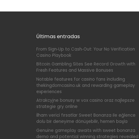
Últimas entradas
From Sign‑Up to Cash‑Out: Your No Verification
Casino Playbook
Bitcoin Gambling Sites See Record Growth with
Fresh Features and Massive Bonuses
Notable features for casino fans including
thekingdomcasino.uk and rewarding gameplay
experiences
Atrakcyjne bonusy w vox casino oraz najlepsze
strategie gry online
İlham verici fırsatlar Sweet Bonanza ile eğlence
dolu bir deneyime dönüşebilir, hemen başla
Genuine gameplay awaits with sweet bonanza
demo and potential winning strategies revealed