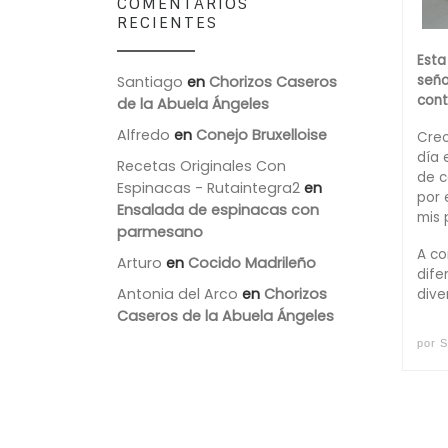
COMENTARIOS
RECIENTES
Esta
seño
Santiago
en
Chorizos Caseros
cont
de la Abuela Ángeles
Alfredo
en
Conejo Bruxelloise
Creo
día 
Recetas Originales Con
de c
Espinacas - Rutaintegra2
en
por 
Ensalada de espinacas con
mis 
parmesano
A co
Arturo
en
Cocido Madrileño
dife
Antonia del Arco
en
Chorizos
dive
Caseros de la Abuela Ángeles
por
S