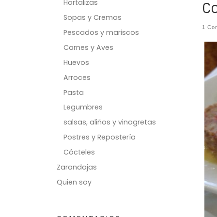
Hortalizas
Co
Sopas y Cremas
1 Co
Pescados y mariscos
Carnes y Aves
Huevos
Arroces
Pasta
Legumbres
salsas, aliños y vinagretas
Postres y Repostería
Cócteles
Zarandajas
Quien soy