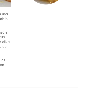
s una
ir lo
zó el
illa
 oliva
o de
 las
ten