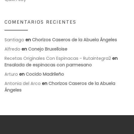
COMENTARIOS RECIENTES
Santiago
en
Chorizos Caseros de la Abuela Ángeles
Alfredo
en
Conejo Bruxelloise
Recetas Originales Con Espinacas - Rutaintegra2
en
Ensalada de espinacas con parmesano
Arturo
en
Cocido Madrileño
Antonia del Arco
en
Chorizos Caseros de la Abuela
Ángeles