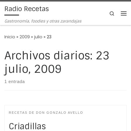
Radio Recetas
Saltar al contenido
Search
Me
Gastronomía, foodies y otras zarandajas
Inicio
»
2009
»
julio
»
23
Archivos diarios:
23
julio, 2009
1 entrada
RECETAS DE DON GONZALO AVELLO
Criadillas