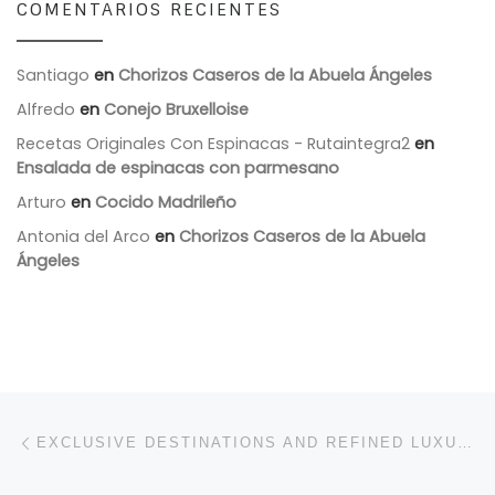
COMENTARIOS RECIENTES
Santiago
en
Chorizos Caseros de la Abuela Ángeles
Alfredo
en
Conejo Bruxelloise
Recetas Originales Con Espinacas - Rutaintegra2
en
Ensalada de espinacas con parmesano
Arturo
en
Cocido Madrileño
Antonia del Arco
en
Chorizos Caseros de la Abuela
Ángeles
Navegación de entradas
Entrada anterior
EXCLUSIVE DESTINATIONS AND REFINED LUXURY CASINO EXPERIENCES REDEFINE ENTERTAINMENT