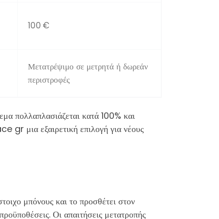
100 €
Μετατρέψιμο σε μετρητά ή δωρεάν
περιστροφές
εμα πολλαπλασιάζεται κατά 100% και
e gr μια εξαιρετική επιλογή για νέους
στοιχο μπόνους και το προσθέτει στον
 προϋποθέσεις. Οι απαιτήσεις μετατροπής