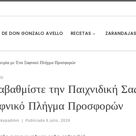
S DE DON GONZALO AVELLO
RECETAS
ZARANDAJA
μπειρία με Ένα Ξαφνικό Πλήγμα Προσφορών
NO
αβαθμίστε την Παιχνιδική Σα
φνικό Πλήγμα Προσφορών
ckupadmin
|
Publicada
6 julio, 2026