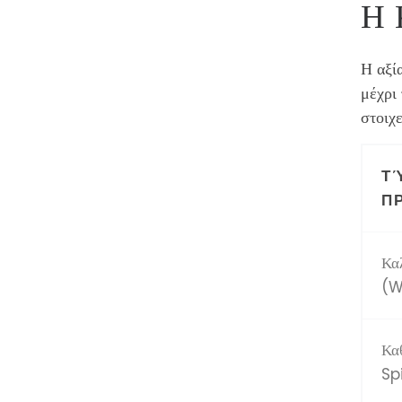
Η 
Η αξί
μέχρι
στοιχ
Τ
Π
Κα
(W
Κα
Sp