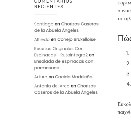
COMENTARIOS
φόρτω
RECIENTES
συναισ
το τη
Santiago
en
Chorizos Caseros
de la Abuela Ángeles
Πώς
Alfredo
en
Conejo Bruxelloise
Recetas Originales Con
Espinacas - Rutaintegra2
en
Ensalada de espinacas con
parmesano
Arturo
en
Cocido Madrileño
Antonia del Arco
en
Chorizos
Caseros de la Abuela Ángeles
Ευκολί
παιχνί