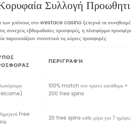
Κορυφαία Συλλογή Προωθητ
α των μπόνους στο westace casino ξεπερνά τα συνηθισ
 τις συνεχείς εβδομαδιαίες προσφορές, η πλατφόρμα προσφέρ
εία παρουσιάζουν συνοπτικά τις κύριες προσφορές:
ΎΠΟΣ
ΠΕΡΙΓΡΑΦΉ
ΡΟΣΦΟΡΆΣ
λωσόρισμα
100% match στο πρώτο κατάθεμα +
elcome)
200 free spins
θημερινά Free
20 free spins κάθε μέρα για 7 ημέρες
ins