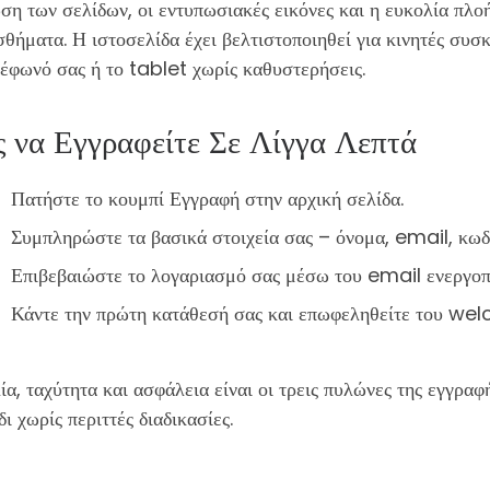
ση των σελίδων, οι εντυπωσιακές εικόνες και η ευκολία πλο
θήματα. Η ιστοσελίδα έχει βελτιστοποιηθεί για κινητές συσκ
λέφωνό σας ή το tablet χωρίς καθυστερήσεις.
 να Εγγραφείτε Σε Λίγγα Λεπτά
Πατήστε το κουμπί Εγγραφή στην αρχική σελίδα.
Συμπληρώστε τα βασικά στοιχεία σας – όνομα, email, κωδ
Επιβεβαιώστε το λογαριασμό σας μέσω του email ενεργοπ
Κάντε την πρώτη κατάθεσή σας και επωφεληθείτε του w
α, ταχύτητα και ασφάλεια είναι οι τρεις πυλώνες της εγγραφ
δι χωρίς περιττές διαδικασίες.