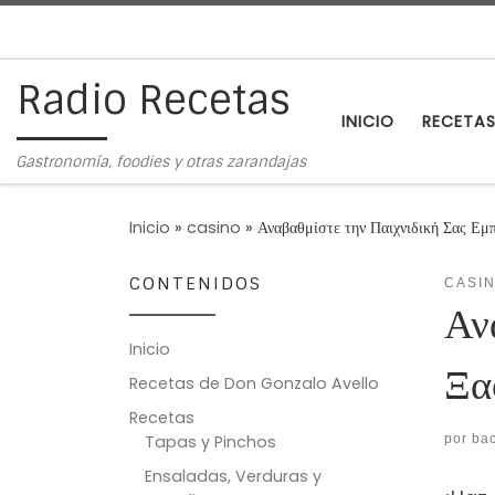
Saltar al contenido
Radio Recetas
INICIO
RECETA
Gastronomía, foodies y otras zarandajas
Inicio
»
casino
»
Αναβαθμίστε την Παιχνιδική Σας Ε
CONTENIDOS
CASI
Αν
Inicio
Ξα
Recetas de Don Gonzalo Avello
Recetas
por
ba
Tapas y Pinchos
Ensaladas, Verduras y